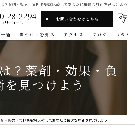
とは？薬剤・効果・負担を徹底比較してあなたに最適な施術を見つけよう
0-28-2294
お問い合わせはこちら
フリーコール
人一覧
当サロンを知る
アクセス
ブログ
コラム
スタイリスト
は？薬剤・効果・負
高収入
術を見つけよう
マンツーマン
ワークライフバランス
オーガニック
薬剤・効果・負担を徹底比較してあなたに最適な施術を見つけよう