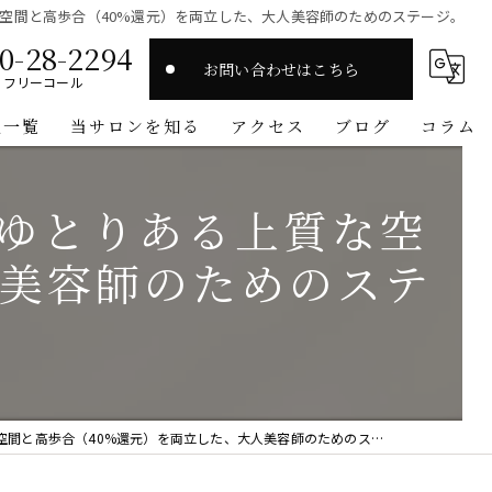
空間と高歩合（40%還元）を両立した、大人美容師のためのステージ。
0-28-2294
お問い合わせはこちら
フリーコール
人一覧
当サロンを知る
アクセス
ブログ
コラム
スタイリスト
ゆとりある上質な空
高収入
人美容師のためのステ
マンツーマン
ワークライフバランス
オーガニック
と高歩合（40%還元）を両立した、大人美容師のためのステージ。