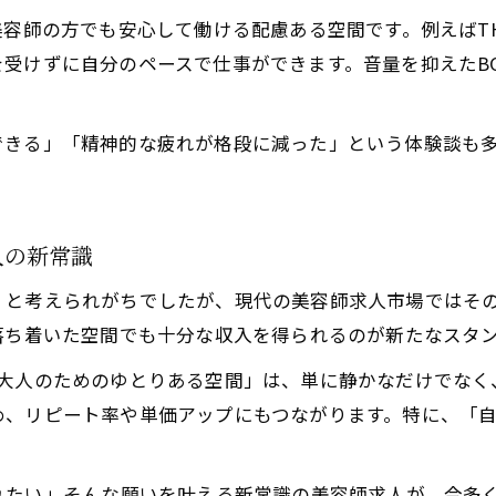
マンツーマンサロン求人で毎日の疲れを軽減しよう
の方でも安心して働ける配慮ある空間です。例えばTHE SCI
長く安定して働くなら静寂な美容師求人がおすすめ
受けずに自分のペースで仕事ができます。音量を抑えたB
きる」「精神的な疲れが格段に減った」という体験談も多
人の新常識
」と考えられがちでしたが、現代の美容師求人市場ではそ
落ち着いた空間でも十分な収入を得られるのが新たなスタ
NOが提供する「大人のためのゆとりある空間」は、単に静かなだけ
め、リピート率や単価アップにもつながります。特に、「
たい」――そんな願いを叶える新常識の美容師求人が、今多