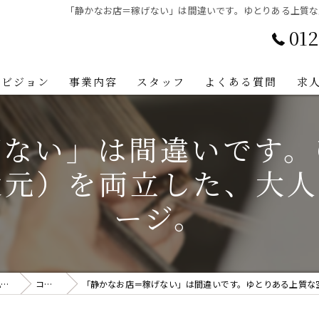
「静かなお店＝稼げない」は間違いです。ゆとりある上質な
012
ビジョン
事業内容
スタッフ
よくある質問
求
げない」は間違いです。
還元）を両立した、大
ージ。
長野県長野市で美容師の求人ならTHE SCISSORS HANDS NAGANO
コラム
「静かなお店＝稼げない」は間違いです。ゆとりある上質な空間