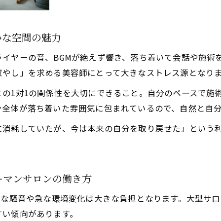
騒がしさから解放され本音を引き出せる美容師求人
一対一接客でお客様と深い信頼関係を築けるサロン
かな空間の魅力
切るだけでなく「癒やし」を。心からリラックスしてもら
イヤーの音、BGMが絶えず響き、落ち着いて会話や施術
美容師求人で癒やしの空間づくりにチャレンジ
癒やし」を求める美容師にとって大きなストレス源となり
マンツーマンサロンだから叶うリラクゼーション体験
の1対1の関係性を大切にできること。自分のペースで施
落ち着いた美容師求人で提供できる癒やしの価値
ン全体が落ち着いた雰囲気に包まれているので、自然と自
HSPにも優しいサロンでお客様の心を癒す働き方
に消耗していたが、今は本来の自分を取り戻せた」という
お問い合わせはこちら
お問い合わせはこちら
静かな空間で心からリラックスできる美容師求人
どっと疲れる日々にお別れ。神経をすり減らさず長く働け
騒がしさに疲れた美容師求人はマンツーマンサロンで解決
ーマンサロンの働き方
落ち着いた空間で長く働き続けられる美容師求人の魅力
的な騒音や急な環境変化は大きな負担となります。大型サ
HSP美容師も安心して続けられる静かなサロン環境
すい傾向があります。