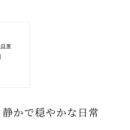
な日常
適
方
ート空間
、静かで穏やかな日常