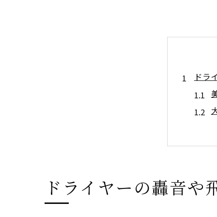
ドラ
隣の
ドライヤーの轟音や