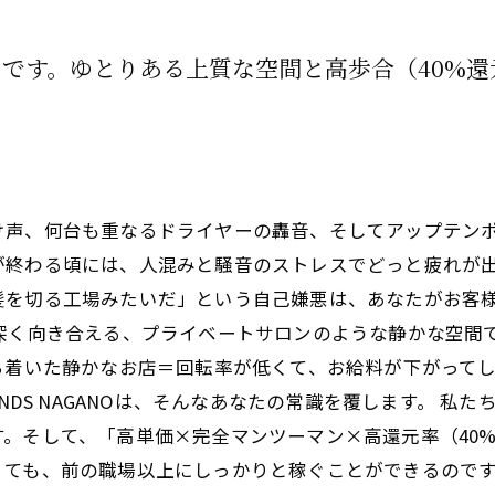
です。ゆとりある上質な空間と高歩合（40%
声、何台も重なるドライヤーの轟音、そしてアップテンポ
が終わる頃には、人混みと騒音のストレスでどっと疲れが出
髪を切る工場みたいだ」という自己嫌悪は、あなたがお客
深く向き合える、プライベートサロンのような静かな空間
ち着いた静かなお店＝回転率が低くて、お給料が下がってし
S HANDS NAGANOは、そんなあなたの常識を覆します。
。そして、「高単価×完全マンツーマン×高還元率（40
ても、前の職場以上にしっかりと稼ぐことができるのです。