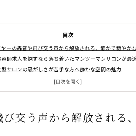
目次
イヤーの轟音や飛び交う声から解放される、静かで穏やか
美容師求人を探すなら落ち着いたマンツーマンサロンが最
大型サロンの騒がしさが苦手な方へ静かな空間の魅力
HSP美容師も安心できる静寂なマンツーマンサロンの働き
落ち着いた空間で心を満たす美容師求人の新常識
騒音のストレスを感じないマンツーマンサロンの特徴とは
席を気にしない。まるで貸し切り感覚で過ごせるプライベ
飛び交う声から解放される
マンツーマンサロン求人で叶う貸し切り感覚の働き方
美容師求人で探す落ち着いたプライベート空間の魅力