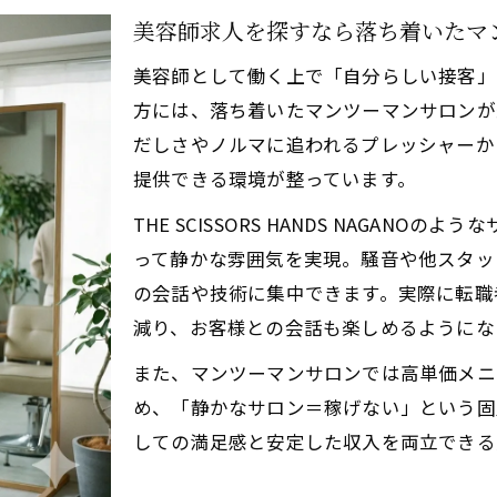
HSPにも最適な静かなマンツーマンサロンで働こう
美容師求人を探すなら落ち着いたマ
大型サロンにはない一対一の安心感が得られる求人
美容師として働く上で「自分らしい接客」
周囲を気にせず接客できるマンツーマンサロンの特長
方には、落ち着いたマンツーマンサロンが
かなお店＝稼げない」は誤解。高単価×還元率40%で叶う
だしさやノルマに追われるプレッシャーか
提供できる環境が整っています。
落ち着いたマンツーマンサロン求人で安定収入を実現
美容師求人選びは静かな空間と高還元率がポイント
THE SCISSORS HANDS NAGAN
って静かな雰囲気を実現。騒音や他スタッ
静かなサロンでも豊かな収入が得られる理由を解説
の会話や技術に集中できます。実際に転職
マンツーマンサロン求人で叶える高単価と安心の待遇
減り、お客様との会話も楽しめるようにな
騒がしい大型サロンを辞めて収入も満足できる環境へ
また、マンツーマンサロンでは高単価メニ
張り上げる接客は卒業。本音を引き出すパーソナルなカウ
め、「静かなサロン＝稼げない」という固
美容師求人で叶える一対一のパーソナルカウンセリング
しての満足感と安定した収入を両立できる
マンツーマンサロンなら本音で向き合える接客が可能
落ち着いた空間で信頼を深めるカウンセリングの魅力