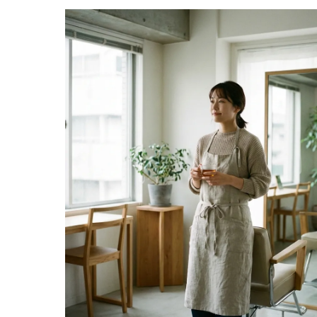
「静
声を