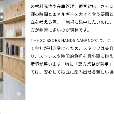
クレームやトラブルも会社が盾に。一人で全責任を負わな
の材料発注や在庫管理、顧客対応、さらに
師・ヘアサロンのクレーム対応も会社が代行
師の時間とエネルギーを大きく奪う要因と
室トラブル時に一人で悩まないサポート体制
立を考える際、「施術に集中したいのに、
院での責任を分担し安心して施術できる環境
方が非常に多いのが現状です。
ーランスでもトラブル時の不安を解消する仕組み
THE SCISSORS HANDS NAGAN
が守る美容師のリスク対策で心の余裕を確保
て会社が引き受けるため、スタッフは美容
孤独な戦いは終わり。確定申告やインボイス対応も会社に
り、ストレスや時間的負担を最小限に抑え
師・ヘアサロン確定申告の悩みをゼロに
環境が整います。特に「裏方業務が苦手」
ては、安心して独立に踏み出せる新しい選
室インボイス対応も会社に任せて安心
院フリーランスが苦手な事務作業から解放
申告で悩まない美容師の新しい働き方
に弱くても安心の美容師サポート体制
ら赤字」の恐怖なし。リスクゼロで高還元率（40%）の果