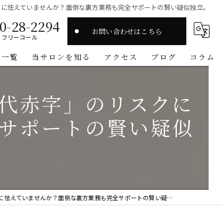
クに怯えていませんか？面倒な裏方業務も完全サポートの賢い疑似独立。
0-28-2294
お問い合わせはこちら
フリーコール
人一覧
当サロンを知る
アクセス
ブログ
コラム
スタイリスト
代赤字」のリスクに
高収入
サポートの賢い疑似
マンツーマン
ワークライフバランス
オーガニック
えていませんか？面倒な裏方業務も完全サポートの賢い疑似独立。