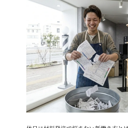
万が一の
美容
美容
美容
フリ
会社
数字との
美容
美容
美容
確定
数字
「休んだ