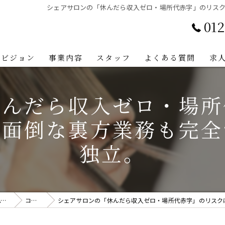
シェアサロンの「休んだら収入ゼロ・場所代赤字」のリス
012
ビジョン
事業内容
スタッフ
よくある質問
求
休んだら収入ゼロ・場所
？面倒な裏方業務も完全
独立。
長野県長野市で美容師の求人ならTHE SCISSORS HANDS NAGANO
コラム
シェアサロンの「休んだら収入ゼロ・場所代赤字」のリスクに怯