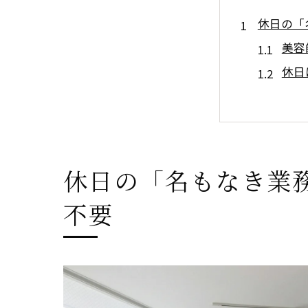
休日の「
美容
休日
美容
美容
面倒
材料費の
休日の「名もなき業
美容
不要
美容
美容
サロ
コス