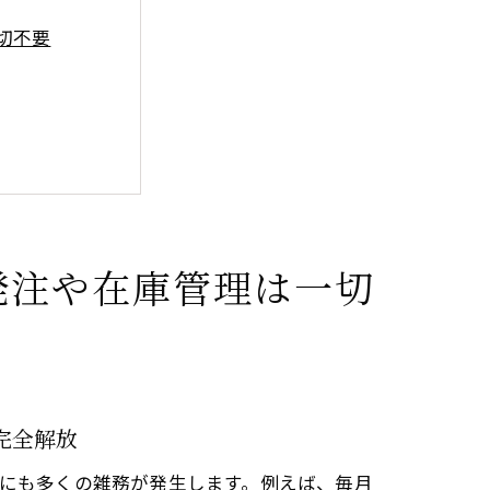
切不要
る
発注や在庫管理は一切
完全解放
にも多くの雑務が発生します。例えば、毎月