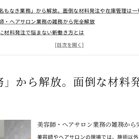
名もなき業務」から解放。面倒な材料発注や在庫管理は一
師・ヘアサロン業務の雑務から完全解放
に材料発注で悩まない新働き方とは
室の在庫管理を任せてタイパ向上へ
院フリーランスの裏方業務がゼロに
な雑務を手放す美容師の独立スタイル
「自腹」なし！高品質な薬剤をコストを気にせず提案でき
務」から解放。面倒な材料
師・ヘアサロンで材料費負担がない安心感
室薬剤のコストを気にせず提案できる強み
院フリーランスも材料費リスクから解放
ン高品質薬剤を自由に使える新メリット
美容師・ヘアサロン業務の雑務から
トを抑えた施術提案で顧客満足度アップ
美容師やヘアサロンの現場では、施術以外