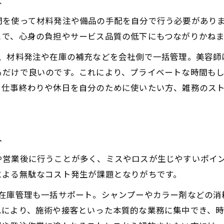
は
師・ヘアサロンで休んでも収入ゼロの心配なし
間を使って材料発注や備品の手配を自分で行う必要があり
室フリーランスの高還元率がリスクゼロで実現
とで、心身の負担やサービス品質の低下にもつながりかね
院独立の新常識！収入安定のサロンモデル紹介
NOの仕組みでは、材料発注や在庫の補充などを会社側で一括管理。
でも赤字にならない美容師の働き方改革
るだけで良いのです。これにより、プライベートな時間も
して高収入を目指せる美容師の新制度
。仕事終わりや休日を自分のために使いたい方、雑務のス
はなく「純粋なプレイヤー」として、最高のタイパで稼ぎ
師・ヘアサロンで施術に専念できる働き方
室経営の雑務から解放される新時代の選択
へ
お問い合わせはこちら
お問い合わせはこちら
院フリーランスも「プレイヤー」に集中可能
や営業後に行うことが多く、ミスやロスが生じやすいポイ
な作業なしで効率よく稼ぐ美容師の仕事術
による無駄なコスト発生が課題となりがちです。
パ重視の美容師に最適なサロンワークとは
NOでは、プロが在庫管理も一括サポート。シャンプーやカラー剤な
れにより、施術や接客といった本質的な業務に集中でき、