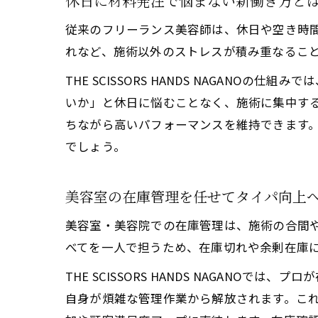
休日に材料発注で悩まない新働き方と
美容
従来のフリーランス美容師は、休日や空き時
美容
れなど、施術以外のストレスが積み重なるこ
美容
THE SCISSORS HANDS NAGA
休ん
いか」と休日に悩むことなく、施術に集中す
安心
ちながら高いパフォーマンスを維持できます
経営者で
でしょう。
美容
美容
美容室の在庫管理を任せてタイパ向上
美容
美容室・美容院での在庫管理は、施術の合間
無駄
べてを一人で担うため、在庫切れや余剰在庫
タイ
THE SCISSORS HANDS NAGA
自身が煩雑な管理作業から解放されます。こ