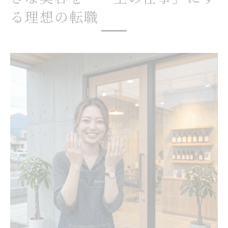
見極め方
る理想の転職
身体を守る美容師求人が増える理由と転職
成功の秘訣
私の肌も、お客様の髪も守る。「本物のオーガ
ニック」が叶える新しいスタンダード
美容師がオーガニック商材にこだわるべき
理由とは
スタイリスト求人で注目のオーガニックサ
ロンの魅力
手荒れや辞めたい気持ちを減らす働き方の
選び方
お客様と自分を守るオーガニック転職のメ
リット解説
美容師転職で本物のオーガニックが選ばれ