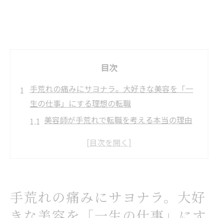
目次
手荒れの痛みにサヨナラ。大好きな美容を「一
生の仕事」にする理想の転職
美容師が手荒れで転職を考える本当の理由
と現状
求人選びで重視したい手荒れ対策のチェッ
クポイント
スタイリストとして無理なく働くための環
手荒れの痛みにサヨナラ。大好
境選びとは
きな美容を「一生の仕事」にす
美容師を辞めたい…手荒れを防ぐ転職先の