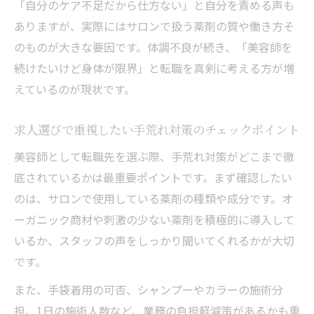
「自分のケア不足だから仕方ない」と自分を責める声も
働き方
ありますが、実際にはサロンで扱う薬剤の質や働き方そ
美容師が腰痛に悩まず働くための転職ポイ
のものが大きな要因です。体調不良が続き、「美容師を
ント
続けたいけど身体が限界」と転職を真剣に考える方が増
腰痛対策重視の求人募集が選ばれる理由を
えているのが現状です。
解説
スタイリストが辞めたいと感じる身体負担
求人選びで重視したい手荒れ対策のチェックポイント
の現実
美容師として転職先を選ぶ際、手荒れ対策がどこまで徹
無理のない働き方で美容師人生を長く続け
底されているかは最重要ポイントです。まず確認したい
る方法
のは、サロンで使用している薬剤の種類や成分です。オ
転職で叶える腰痛対策と手荒れ予防の両立
ーガニック商材や刺激の少ない薬剤を積極的に導入して
術
いるか、スタッフの声をしっかり聞いてくれるかが大切
です。
10年後も、20年後も現役プレイヤー。身体を壊
さず「高単価」を稼ぎ続ける仕組み
また、手袋着用の可否、シャンプーやカラーの施術分
美容師転職で実現する長期キャリアと高単
担、1日の施術人数など、業務の負担軽減策があるかも重