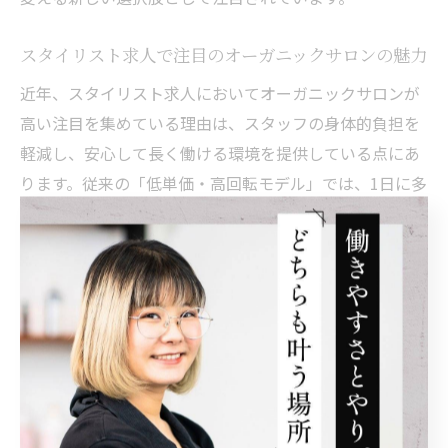
スタイリスト求人で注目のオーガニックサロンの魅力
近年、スタイリスト求人においてオーガニックサロンが
高い注目を集めている理由は、スタッフの身体的負担を
軽減し、安心して長く働ける環境を提供している点にあ
ります。従来の「低単価・高回転モデル」では、1日に多
くのお客様を担当し続けなければならず、手肌や腰への
負担が蓄積し、離職につながるケースが多く見られまし
た。
一方で、オーガニックサロンではマンツーマン施術や一
日の施術人数を絞る働き方を採用しているため、無理な
体力勝負を避けることができます。THE SCISSORS
HANDS NAGANOのようなサロンでは、スタッフが自分
のペースで丁寧な施術を行いながら、手荒れや腰痛のリ