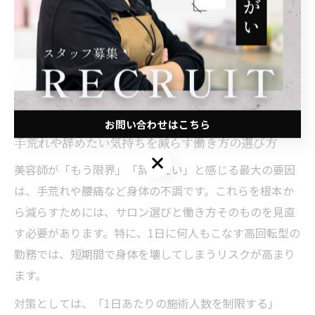
スクを最小限に抑えることが可能です。
「お客様にも自分にも優しい職場で働きたい」「薬に頼
らず安心してキャリアを築きたい」といった要望に応え
る求人が増えており、健康と働きやすさを重視する美容
師にとって理想的な環境が広がっています。
お問い合わせはこちら
手荒れや辞めたい気持ちを減らす働き方の選び方
お問い合わせはこちら
美容師が「もう限界」「辞めたい」と感じる最大の要因
は、手荒れや腰痛など身体の不調です。これらを根本か
ら減らすためには、サロン選びと働き方そのものを見直
す必要があります。特に、1日に何人もこなす高回転型の
勤務では、短期間で身体を壊してしまうリスクが高まり
ます。
対策としては、「1日あたりの施術人数を制限する」