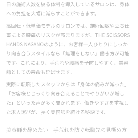
日の施術人数を絞る体制を導入しているサロンは、身体
転職術
への負担を大幅に減らすことができます。
長野市で叶える無理のない美容師人生の始
高回転・低単価モデルのサロンでは、施術回数や立ち仕
め方
事による腰痛のリスクが高まりますが、THE SCISSORS
スタイリスト求人選びで大切なオーガニッ
HANDS NAGANOのように、お客様一人ひとりにしっか
ク環境
り向き合うスタイルなら「無理をしない」働き方が可能
辞めたい気持ちから解放される転職のコツ
です。これにより、手荒れや腰痛を予防しやすく、美容
とは
師としての寿命も延ばせます。
実際に転職したスタッフからは「身体の痛みが減った」
「お客様とじっくり向き合えることでやりがいが増し
た」といった声が多く聞かれます。働きやすさを重視し
た求人選びが、長く美容師を続ける秘訣です。
美容師を辞めたい…手荒れを防ぐ転職先の見極め方