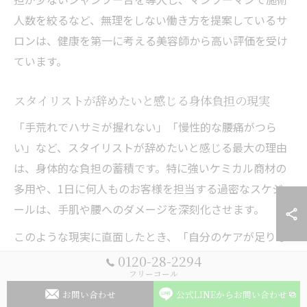
人数を絞るなど、無理をしない働き方を提案しているサ
ロンは、健康を第一に考える美容師から高い評価を受け
ています。
スタイリストが辞めたいと感じる身体負担の現実
「手荒れでハサミが握れない」「慢性的な腰痛がつら
い」など、スタイリストが辞めたいと感じる最大の理由
は、身体的な負担の蓄積です。特に強いケミカル商材の
多用や、1日に何人ものお客様を担当する過密なスケジュ
ールは、手肌や腰へのダメージを深刻化させます。
このような現実に直面したとき、「自分のケアが足りな
いのでは」と自責の念に駆られる方も多いですが、実際
0120-28-2294
フリーコール
にはサロンの業務設計や商材選びに原因が潜んでいるケ
お問い合わせ
公式LINEからお問い合わせ
ースが大半です。皮膚科の医師から「辞めないと治らな