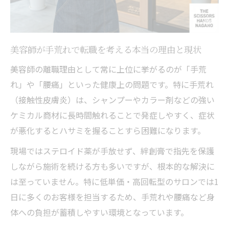
る理由
1日〇名限定の「完全マンツーマン」がもたらす
心身のゆとり
美容師が手荒れで転職を考える本当の理由と現状
マンツーマンサロン求人が美容師の転職先
美容師の離職理由として常に上位に挙がるのが「手荒
で人気の理由
れ」や「腰痛」といった健康上の問題です。特に手荒れ
美容師が無理なく続けるための働き方改革
（接触性皮膚炎）は、シャンプーやカラー剤などの強い
ポイント
ケミカル商材に長時間触れることで発症しやすく、症状
手荒れや腰痛に悩むスタイリスト必見の求
が悪化するとハサミを握ることすら困難になります。
人特徴
現場ではステロイド薬が手放せず、絆創膏で指先を保護
美容師転職で実現するゆとりある毎日のメ
しながら施術を続ける方も多いですが、根本的な解決に
リット
は至っていません。特に低単価・高回転型のサロンでは1
マンツーマン×半個室の施術がもたらす身
日に多くのお客様を担当するため、手荒れや腰痛など身
体と心の変化とは
体への負担が蓄積しやすい環境となっています。
無理せず続ける腰痛対策が進むスタイリストの