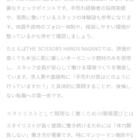
価の秘訣
要なチェックポイントです。手荒れ経験者の採用実績
身体を守る働き方がスタイリストの収入を
や、実際に働いているスタッフの体験談も参考になりま
高める理由
す。体調不良時のフォロー体制や、相談しやすい環境が
整っているかも併せて確認しましょう。
手荒れや腰痛に悩まない転職先の選び方ガ
イド
たとえばTHE SCISSORS HANDS NAGANOでは、原価が
求人募集で注目の高単価サロンの特徴とは
高くても本当に肌に優しいオーガニック商材のみを使用
し、スタッフ全員が安心して働ける環境づくりを徹底し
美容師が長く現役で稼ぐための転職ポイン
ています。求人票や面接時に「手荒れ対策はどのように
ト解説
行っていますか？」と具体的に質問することが、後悔し
【長野市求人】手荒れ・腰痛に悩むあなたへ。
ない転職への第一歩です。
オーガニックで叶える「潤いのある美容師人
生」
スタイリストとして無理なく働くための環境選びとは
美容師求人で注目のオーガニック転職最新
スタイリストが長く健康に働き続けるためには「体力勝
トレンド
負しない」働き方が重要です。特にマンツーマン施術や1
手荒れや腰痛を防ぐ美容師スタイリストの