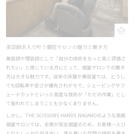
求人で選ぶ極上リラクゼーションサロンの
特徴
美容室の洗練された空間×理容師の国家資格。
両方の強みを掛け合わせた最強の環境
スタイリスト転職で得られる洗練空間の魅
美容師求人で叶う個室サロンの魅力と働き方
力
美容師や理容師として「自分の技術をもっと高く評価さ
美容師求人で叶う理容師資格の活かし方
れたい」と感じている方にとって、個室サロンでの働き
理容師募集に応募すべきサロン環境の特徴
方は大きな魅力です。従来の床屋や美容室では、どうし
転職先選びで重要な美容師と理容師の強み
ても回転率や安さが優先されがちで、シェービングやフ
融合
ェードカットといった高度な技術が「ただの作業」とし
求人情報から見るハイブリッドサロンの実
て扱われてしまうことも少なくありません。
力
しかし、THE SCISSORS HANDS NAGANOのような高級
フルフラットシャンプー完備。お客様を深い眠
個室サロンでは、全席が完全個室のため、お客様一人ひ
りに誘う極上のスパメニューも
とりとしっかり向き合い、落ち着いた空間で技術を最大