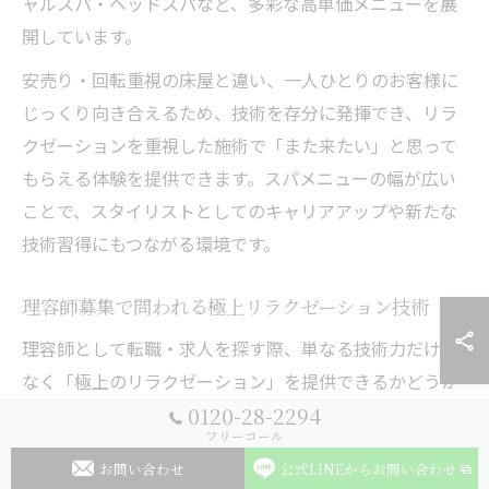
ャルスパ・ヘッドスパなど、多彩な高単価メニューを展
開しています。
安売り・回転重視の床屋と違い、一人ひとりのお客様に
じっくり向き合えるため、技術を存分に発揮でき、リラ
クゼーションを重視した施術で「また来たい」と思って
もらえる体験を提供できます。スパメニューの幅が広い
ことで、スタイリストとしてのキャリアアップや新たな
技術習得にもつながる環境です。
理容師募集で問われる極上リラクゼーション技術
理容師として転職・求人を探す際、単なる技術力だけで
なく「極上のリラクゼーション」を提供できるかどうか
0120-28-2294
が重要視される時代です。THE SCISSORS HANDS
フリーコール
NAGANOでは、シェービングを“ただのヒゲ剃り”から“大
お問い合わせ
公式LINEからお問い合わせ
人の男の癒し”へと昇華させることにこだわっています。