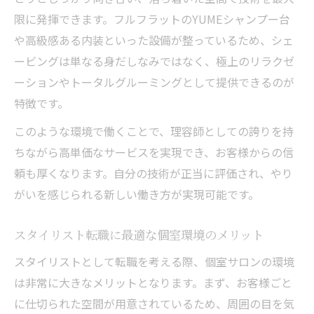
美容師求人で注目のフルフラット設備の魅
限に発揮できます。フルフラットのYUMEシャンプー台
力
や高級感ある内装といった設備が整っているため、シェ
ービングは単なる身だしなみではなく、極上のリラクゼ
スタイリスト転職に最適なスパメニューの
ーションやトータルグルーミングとして提供できるのが
充実度
特徴です。
理容師募集で問われる極上リラクゼーショ
ン技術
このような環境で働くことで、理容師としての誇りを持
転職で実現するお客様満足度の高いスパ施
ちながら高単価なサービスを実現でき、お客様からの信
術
頼も厚くなります。自分の技術が正当に評価され、やり
がいを感じられる新しい働き方が実現可能です。
求人で選びたいフルフラットシャンプーの
利点
スタイリスト転職に最適な個室環境のメリット
安売りはもうしない。あなたの高い技術に見合
スタイリストとして転職を考える際、個室サロンの環境
う「高単価」と「正当な評価」をお約束
は非常に大きなメリットとなります。まず、お客様ごと
美容師求人で叶える高単価サロン転職のコ
に仕切られた空間が用意されているため、周囲の目を気
ツ