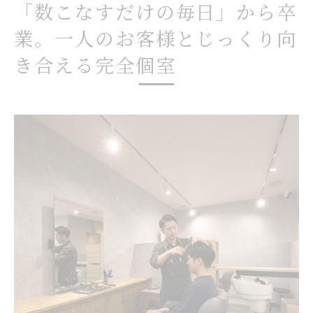
「数こなすだけの毎日」から卒
い
業。一人のお客様とじっくり向
転職で実現するお客様に寄り添うスタイリ
スト像
き合える完全個室
求人選びで重視したい完全個室の働きやす
さ
ただのヒゲ剃りじゃない。極上のリラクゼーシ
ョンに昇華する「VIPシェービング」
理容師転職で磨くシェービング技術の価値
美容師求人で体感できるリラクゼーション
の極意
スタイリスト募集に見るVIPシェービングの
魅力
転職で実現する上質なシェービングの提供
方法