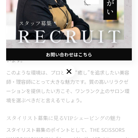
揃い、リラクゼーションの質が格段に高まります。
例えば、フルフラットのYUMEシャンプー台は、お客様
の首や腰への負担を軽減し、施術者側も無理な姿勢にな
らずに長時間のスパメニューを提供可能。実際に「シェ
ービング中に思わず眠ってしまった」「今までにない癒
しを体験できた」といったお客様の声も多く寄せられて
お問い合わせはこちら
います。
お問い合わせはこちら
このような環境は、プロとして“癒し”を追求したい美容
師・理容師にとって大きな魅力です。質の高いリラクゼ
ーションを提供したい方こそ、ワンランク上のサロン環
境を選ぶべきだと言えるでしょう。
スタイリスト募集に見るVIPシェービングの魅力
スタイリスト募集のポイントとして、THE SCISSORS