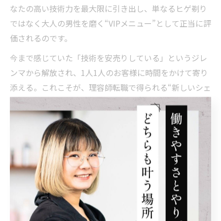
なたの高い技術力を最大限に引き出し、単なるヒゲ剃り
ではなく大人の男性を磨く“VIPメニュー”として正当に評
価されるのです。
今まで感じていた「技術を安売りしている」というジレ
ンマから解放され、1人1人のお客様に時間をかけて寄り
添える。これこそが、理容師転職で得られる“新しいシェ
ービング技術の価値”です。
美容師求人で体感できるリラクゼーションの極意
美容師やスタイリストが新たな環境を求める際、「お客
様にどれだけ深いリラクゼーションを提供できるか」は
大きな判断軸となります。THE SCISSORS HANDS
NAGANOでは、理容師免許を活かしたシェービングに加
え、美容室ならではの洗練された内装や完全個室空間が