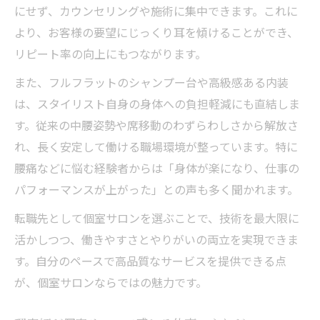
にせず、カウンセリングや施術に集中できます。これに
スタイリスト募集で評価される技術力の示
より、お客様の要望にじっくり耳を傾けることができ、
し方
リピート率の向上にもつながります。
理容師転職で得る正当な報酬と評価の実感
また、フルフラットのシャンプー台や高級感ある内装
求人選びで大切な高単価サロンの見極め方
は、スタイリスト自身の身体への負担軽減にも直結しま
美容師として誇りを持てる評価基準を知る
す。従来の中腰姿勢や席移動のわずらわしさから解放さ
長野市で理容師の新しい働き方を！「大人の男
れ、長く安定して働ける職場環境が整っています。特に
を磨く」次世代のハイブリッドサロンへ
腰痛などに悩む経験者からは「身体が楽になり、仕事の
美容師求人で始めるハイブリッドサロンの
パフォーマンスが上がった」との声も多く聞かれます。
挑戦
転職先として個室サロンを選ぶことで、技術を最大限に
スタイリスト転職が導く新しい働き方の魅
活かしつつ、働きやすさとやりがいの両立を実現できま
力
す。自分のペースで高品質なサービスを提供できる点
理容師募集で目指す大人の男を磨く職場環
が、個室サロンならではの魅力です。
境
転職で実現するメンズサロンの最前線とは