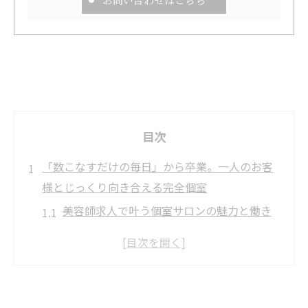
目次
「数こなすだけの毎日」から卒業。一人のお客
様とじっくり向き合える完全個室
美容師求人で叶う個室サロンの魅力と働き
方
スタイリスト転職に最適な個室環境のメリ
ット
理容師が個室サロンで感じる仕事のやりが