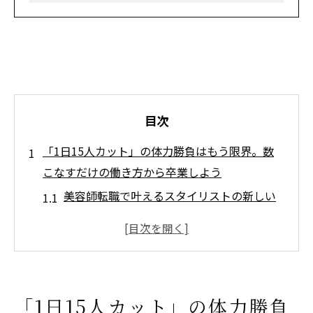
目次
「1日15人カット」の体力勝負はもう限界。数
こなすだけの働き方から卒業しよう
美容師転職で叶えるスタイリストの新しい
働き方
体力を守る求人選びで理容師キャリアを再
構築
スタイリストが高単価に転職する求人の選
「1日15人カット」の体力勝負
び方