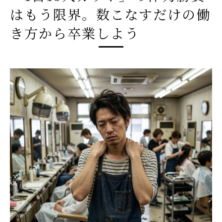
はもう限界。数こなすだけの働
理容師として働き方改革を実現する転職術
メンズサロン特化の美容師転職が注目され
き方から卒業しよう
る理由
美容×理容のハイブリッド！髪・眉毛・ヒゲま
で「男を磨く」トータルプロデュース
美容師求人で実現する理容師のトータル提
案力
スタイリストの転職先はハイブリッド求人
が理想
理容師転職で叶うメンズトータルグルーミ
ングの技術
美容師求人で高単価な眉毛・ヒゲ提案が可
能に
スタイリスト転職が導く男を磨く新しいサ