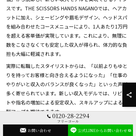
スです。THE SCISSORS HANDS NAGANOでは、ヘアカ
ットに加え、シェービングや眉毛デザイン、ヘッドスパ
を組み合わせたコースメニューにより、1人あたり1万円
を超える客単価が実現しています。これにより、無理に
数をこなさなくても安定した収入が得られ、体力的な負
担も大幅に軽減されます。
実際に転職したスタイリストからは、「以前よりもゆと
りを持ってお客様と向き合えるようになった」「仕事の
やりがいと収入のバランスが良くなった」といった声が
多く寄せられています。新しい収入モデルでは、リピー
トや指名の増加による安定収入、スキルアップによる報
酬アップも期待できます。
0120-28-2294
フリーコール
これからメンズサロンへの転職を検討している方は、単
お問い合わせ
公式LINEからお問い合わせ
価アップや働き方の質向上を実現できるサロンを選ぶこ