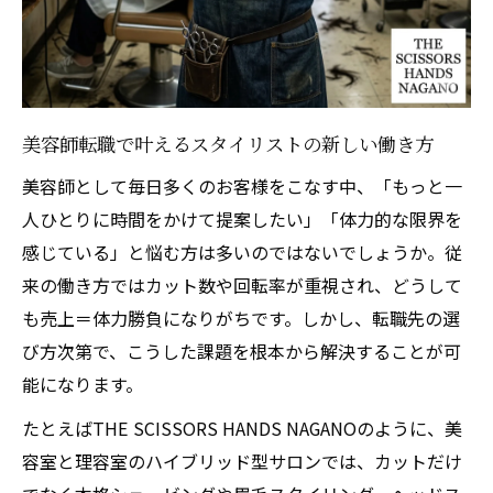
ービス
カット＋αの提案が自然に決まる。メンズ客でも
「客単価1万円超え」が当たり前に
美容師転職で高単価メニュー提案が実現で
美容師転職で叶えるスタイリストの新しい働き方
きる
美容師として毎日多くのお客様をこなす中、「もっと一
スタイリスト求人でカット以外も売れる理
人ひとりに時間をかけて提案したい」「体力的な限界を
由
感じている」と悩む方は多いのではないでしょうか。従
理容師が客単価アップを叶える転職のコツ
来の働き方ではカット数や回転率が重視され、どうして
求人選びで差がつくスタイリストの提案力
も売上＝体力勝負になりがちです。しかし、転職先の選
強化
び方次第で、こうした課題を根本から解決することが可
メンズサロン転職で叶える新しい収入モデ
能になります。
ル
たとえばTHE SCISSORS HANDS NAGANOのように、美
あちこち通う手間を省く「ワンストップ空間」
容室と理容室のハイブリッド型サロンでは、カットだけ
が、圧倒的なリピート率を生む