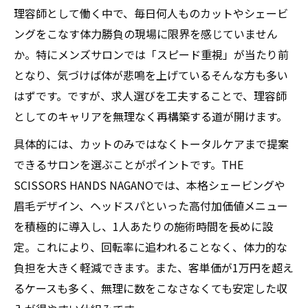
理容師として働く中で、毎日何人ものカットやシェービ
スタイリスト求人で実現する丁寧な接客の
ングをこなす体力勝負の現場に限界を感じていません
時間
か。特にメンズサロンでは「スピード重視」が当たり前
理容師転職が身体の負担を減らす理由とは
となり、気づけば体が悲鳴を上げている――そんな方も多い
高単価サロン求人で心も体も満たす働き方
はずです。ですが、求人選びを工夫することで、理容師
スタイリストが長く続けられる転職先の特
としてのキャリアを無理なく再構築する道が開けます。
徴
具体的には、カットのみではなくトータルケアまで提案
長野市で叶える次世代スタイリストへの道。高
できるサロンを選ぶことがポイントです。THE
単価メンズサロンで本当の価値を提供しません
SCISSORS HANDS NAGANOでは、本格シェービングや
か？
眉毛デザイン、ヘッドスパといった高付加価値メニュー
美容師求人で目指す次世代スタイリストの
を積極的に導入し、1人あたりの施術時間を長めに設
働き方
定。これにより、回転率に追われることなく、体力的な
転職で理容師が高単価サロンに挑戦する意
負担を大きく軽減できます。また、客単価が1万円を超え
義
るケースも多く、無理に数をこなさなくても安定した収
スタイリスト求人が導くキャリアアップの