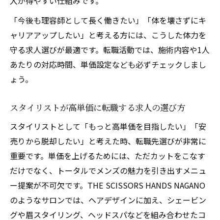
入が得やすい仕組みです。
未来
「今後も理容師として長く働きたい」「体を壊さずにキ
高単価メンズサロン転職で得られる新しい
ャリアアップしたい」と考える方には、こうした体力を
価値
守る求人選びが最適です。転職活動では、施術内容や1人
美容師として理想を叶える求人の選び方
あたりの対応時間、単価設定なども必ずチェックしまし
ょう。
スタイリストが高単価に転職する求人の選び方
スタイリストとして「もっと高単価を目指したい」「安
売りから脱却したい」と考えた時、転職先選びが非常に
重要です。単価を上げるためには、ただカットをこなす
だけでなく、トータルでメンズの魅力を引き出すメニュ
ー提案が不可欠です。THE SCISSORS HANDS NAGANO
のようなサロンでは、ヘアデザインに加え、シェービン
グや眉スタイリング、ヘッドスパなどを組み合わせたコ