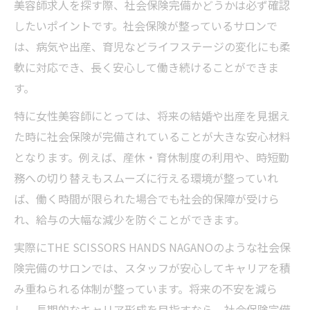
美容師求人を探す際、社会保険完備かどうかは必ず確認
女性が長く活躍できる働き方改革のポイン
したいポイントです。社会保険が整っているサロンで
ト
は、病気や出産、育児などライフステージの変化にも柔
ライフステージが変わっても安心！「高単価×
軟に対応でき、長く安心して働き続けることができま
短時間」で安定した収入とゆとりを実現
す。
高単価施術で短時間でも高収入を叶える美
特に女性美容師にとっては、将来の結婚や出産を見据え
容師求人
た時に社会保険が完備されていることが大きな安心材料
美容室で安定とゆとりを両立する働き方戦
となります。例えば、産休・育休制度の利用や、時短勤
略
務への切り替えもスムーズに行える環境が整っていれ
社会保険完備がライフイベント後も安心の
ば、働く時間が限られた場合でも社会的保障が受けら
理由
れ、給与の大幅な減少を防ぐことができます。
将来の不安を解消する高単価メニューの強
実際にTHE SCISSORS HANDS NAGANOのような社会保
み
険完備のサロンでは、スタッフが安心してキャリアを積
女性美容師が長く稼ぐためのスキルアップ
み重ねられる体制が整っています。将来の不安を減ら
法
し、長期的なキャリア形成を目指すなら、社会保険完備