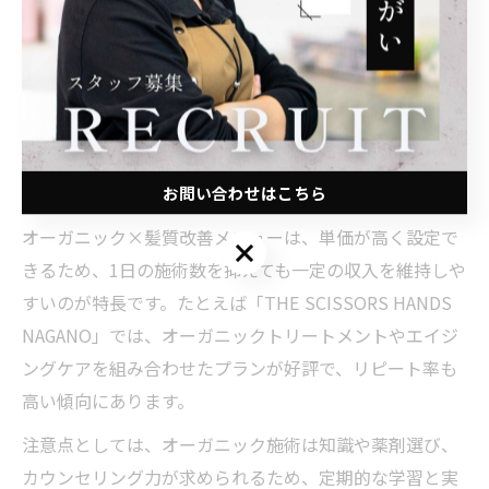
美容室で安定した高収入を実現するには、お客様から長
く支持される「高単価メニュー」を持つことが重要で
す。その中でも、オーガニック素材を使った髪質改善施
術は、髪や頭皮の悩みが増える大人女性に特に人気があ
ります。化学薬剤を極力使わず、髪本来の美しさを引き
出す施術は、他サロンとの差別化にもつながります。
お問い合わせはこちら
オーガニック×髪質改善メニューは、単価が高く設定で
お問い合わせはこちら
きるため、1日の施術数を抑えても一定の収入を維持しや
すいのが特長です。たとえば「THE SCISSORS HANDS
NAGANO」では、オーガニックトリートメントやエイジ
ングケアを組み合わせたプランが好評で、リピート率も
高い傾向にあります。
注意点としては、オーガニック施術は知識や薬剤選び、
カウンセリング力が求められるため、定期的な学習と実