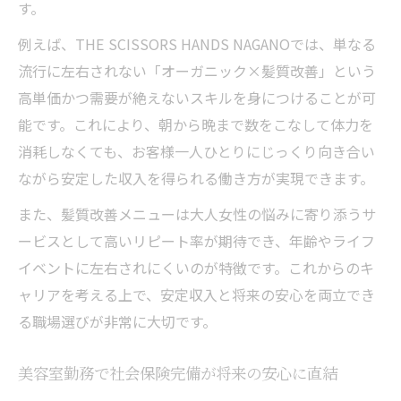
ライフイベント後も安心な働き方の秘訣
す。
美容師のキャリアを支える社会保険完備の
例えば、THE SCISSORS HANDS NAGANOでは、単なる
魅力
流行に左右されない「オーガニック×髪質改善」という
結婚出産後も高収入を得るための美容師求
高単価かつ需要が絶えないスキルを身につけることが可
人
能です。これにより、朝から晩まで数をこなして体力を
消耗しなくても、お客様一人ひとりにじっくり向き合い
数をこなす「体力勝負」からの卒業。完全マン
ながら安定した収入を得られる働き方が実現できます。
ツーマンでお客様とじっくり向き合う
高収入を得る完全マンツーマン美容師の働
また、髪質改善メニューは大人女性の悩みに寄り添うサ
き方
ービスとして高いリピート率が期待でき、年齢やライフ
美容師求人で体力勝負から卒業する方法
イベントに左右されにくいのが特徴です。これからのキ
ャリアを考える上で、安定収入と将来の安心を両立でき
社会保険完備で安心して働ける美容室の特
る職場選びが非常に大切です。
徴
安定した収入を実現する接客スタイルの選
美容室勤務で社会保険完備が将来の安心に直結
び方