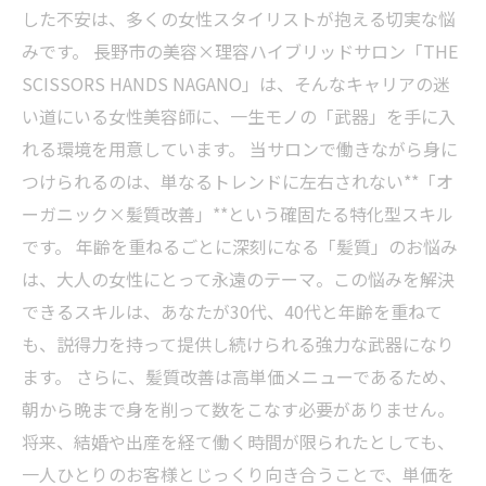
した不安は、多くの女性スタイリストが抱える切実な悩
みです。 長野市の美容×理容ハイブリッドサロン「THE
SCISSORS HANDS NAGANO」は、そんなキャリアの迷
い道にいる女性美容師に、一生モノの「武器」を手に入
れる環境を用意しています。 当サロンで働きながら身に
つけられるのは、単なるトレンドに左右されない**「オ
ーガニック×髪質改善」**という確固たる特化型スキル
です。 年齢を重ねるごとに深刻になる「髪質」のお悩み
は、大人の女性にとって永遠のテーマ。この悩みを解決
できるスキルは、あなたが30代、40代と年齢を重ねて
も、説得力を持って提供し続けられる強力な武器になり
ます。 さらに、髪質改善は高単価メニューであるため、
朝から晩まで身を削って数をこなす必要がありません。
将来、結婚や出産を経て働く時間が限られたとしても、
一人ひとりのお客様とじっくり向き合うことで、単価を