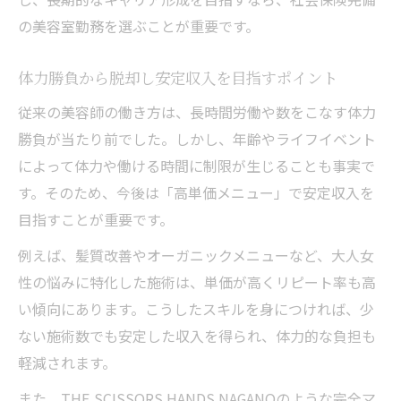
【長野市求人】年齢を重ねるごとに価値が高ま
の美容室勤務を選ぶことが重要です。
る。女性が長く輝き続けられるキャリアプラン
美容師求人で年齢に左右されない安定キャ
体力勝負から脱却し安定収入を目指すポイント
リアを築く
従来の美容師の働き方は、長時間労働や数をこなす体力
社会保険完備の美容室が女性の未来を支え
勝負が当たり前でした。しかし、年齢やライフイベント
る理由
によって体力や働ける時間に制限が生じることも事実で
高収入を目指す女性美容師のキャリアアッ
す。そのため、今後は「高単価メニュー」で安定収入を
プ術
目指すことが重要です。
髪質改善スキルで価値を高める働き方のす
例えば、髪質改善やオーガニックメニューなど、大人女
すめ
性の悩みに特化した施術は、単価が高くリピート率も高
安定した収入とやりがいを両立する求人の
い傾向にあります。こうしたスキルを身につければ、少
探し方
ない施術数でも安定した収入を得られ、体力的な負担も
軽減されます。
また、THE SCISSORS HANDS NAGANOのような完全マ