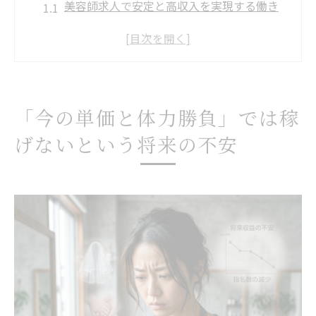
美容師求人で安定と高収入を実現する働き
方
美容室勤務で社会保険完備が将来の安心に
直結
体力勝負から脱却し安定収入を目指すポイ
「今の単価と体力勝負」では稼
ント
げないという将来の不安
高収入を叶える美容師求人の選び方と注意
点
社会保険完備の美容室が女性のキャリアを
守る理由
トレンドに消費されない一生モノの武器。「オ
ーガニック×髪質改善」の圧倒的強み
美容師求人で髪質改善スキルを身につける
方法