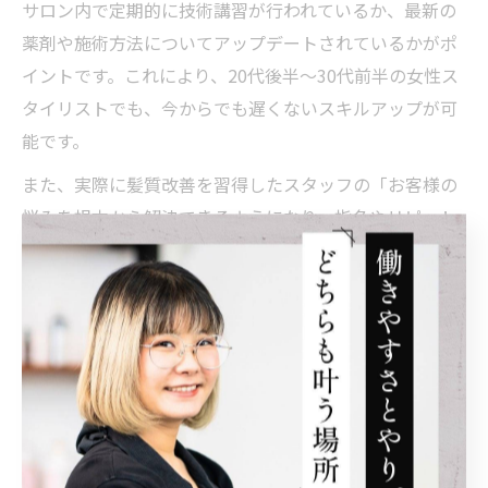
サロン内で定期的に技術講習が行われているか、最新の
薬剤や施術方法についてアップデートされているかがポ
イントです。これにより、20代後半〜30代前半の女性ス
タイリストでも、今からでも遅くないスキルアップが可
能です。
また、実際に髪質改善を習得したスタッフの「お客様の
悩みを根本から解決できるようになり、指名やリピート
が増えた」「時間に追われず高単価メニューで安定した
収入を得られるようになった」といった体験談も多く寄
せられています。将来に不安を感じている方は、求人情
報の中に『髪質改善』や『オーガニック』『スキルアッ
プ支援』といったキーワードが含まれているかを必ずチ
ェックしましょう。
美容室で高収入を目指すオーガニック施術の魅力