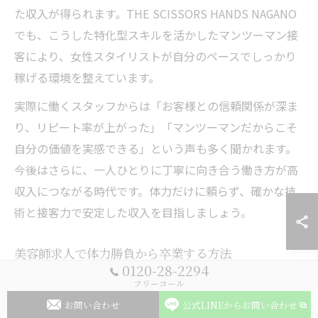
た収入が得られます。THE SCISSORS HANDS NAGANO
でも、こうした特化型スキルを活かしたマンツーマン接
客により、女性スタイリストが自分のペースでしっかり
稼げる環境を整えています。
実際に働くスタッフからは「お客様との信頼関係が深ま
り、リピート率が上がった」「マンツーマンだからこそ
自分の価値を実感できる」という声も多く聞かれます。
今後はさらに、一人ひとりに丁寧に向き合う働き方が高
収入につながる時代です。体力だけに頼らず、確かな技
術と接客力で安定した収入を目指しましょう。
美容師求人で体力勝負から卒業する方法
0120-28-2294
美容師の仕事は体力勝負というイメージが根強いです
フリーコール
が、求人選びや働き方次第でその常識は変えられます。
お問い合わせ
公式LINEからお問い合わせ