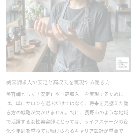
美容室で高収入を目指すオーガニック施術
の魅力
社会保険完備の環境で安心してスキルアッ
プ
髪質改善が女性美容師の将来を安定させる
理由
高収入を実現する髪質改善の特化型キャリ
ア設計
「結婚出産を乗り越える」社会保険完備が叶え
美容師求人で安定と高収入を実現する働き方
る長く働ける安心感
美容師として「安定」や「高収入」を実現するために
社会保険完備の美容師求人が女性の将来を
は、単にサロンを選ぶだけではなく、将来を見据えた働
守る
き方の戦略が欠かせません。特に、長野市のような地域
安定と高収入を両立する美容室選びのポイ
で活躍する女性美容師にとっては、ライフステージの変
ント
化や年齢を重ねても続けられるキャリア設計が重要で