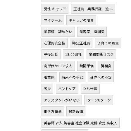
男性 キャリア
正社員 業務委託 違い
マイホーム
キャリアの限界
美容師 辞めたい
美容室 雰囲気
心理的安全性
時短正社員
子育ての両立
午後出勤
18:00退社
業務委託リスク
高単価サロン求人
時間単価
腱鞘炎
職業病
将来への不安
身体への不安
労災
ハンドケア
立ち仕事
アシスタントがいない
IターンUターン
働き方革命
最新設備
美容師 求人 美容室 社会保険 完備 安定 高収入