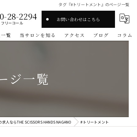
タグ『#トリートメント』のページ一覧
0-28-2294
お問い合わせはこちら
フリーコール
人一覧
当サロンを知る
アクセス
ブログ
コラム
スタイリスト
高収入
ージ一覧
マンツーマン
ワークライフバランス
オーガニック
らTHE SCISSORS HANDS NAGANO
#トリートメント