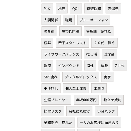
独立
地元
QOL
時短勤務
高還元
人間関係
職場
ブルーオーシャン
勝ち組
雇われ店長
管理職 疲れた
疲弊
若手スタイリスト
２０代 稼ぐ
ライフワークバランス
推し活
奨学金
返済
インバウンド
海外
体験
Z世代
SNS疲れ
デジタルデトックス
実家
干渉無し
個人至上主義
出戻り
生涯プレイヤー
年収600万円
独立≠成功
経営リスク
会社に丸投げ
歩合バック
業務委託 疲れた
一人のお客様に向き合う