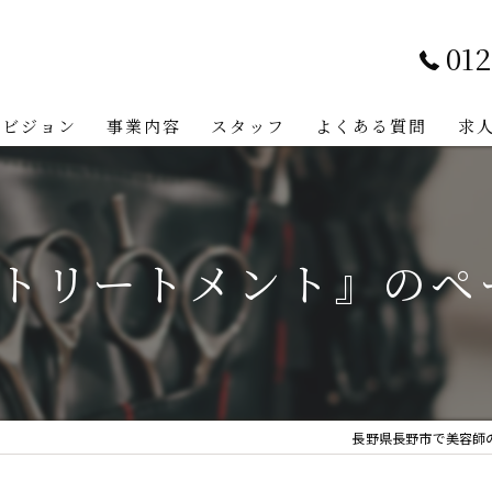
012
ビジョン
事業内容
スタッフ
よくある質問
求
#トリートメント』のペ
長野県長野市で美容師の求人な