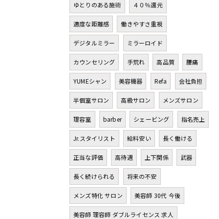
ゆとりのある施術
４０％還元
適度な距離感
働きやすさ重視
デジタルミラー
ミラーロイド
カウンセリング
手荒れ
高品質
腰痛
YUMEシャン
美容機器
Refa
会社負担
半個室サロン
高級サロン
メンズサロン
理容室
barber
シェービング
指名売上
Jr.スタイリスト
給料安い
長く働ける
正当な評価
高待遇
上下関係
武器
長く続けられる
将来の不安
メンズ特化 サロン
美容師 30代 今後
美容師 理容師 ダブルライセンス 求人