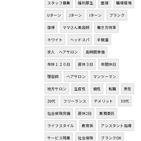
スタッフ募集
福利厚生
面接
職場環境
Uターン
Jターン
Iターン
ブランク
復帰
ママさん美容師
働き方改革
ホワイト
ヘッドスパ
半個室
求人 ヘアサロン
高時間単価
年休１２０日
週休３日
年間休日
理容師
ヘアサロン
マンツーマン
地方サロン
生産性
個性
転職
男性
20代
フリーランス
デメリット
30代
社会保険完備
週休2日
業務委託
ライフスタイル
教育係
アシスタント指導
サービス残業
社会保険
ブランクOK