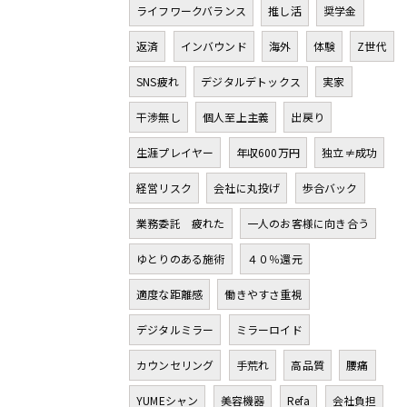
ライフワークバランス
推し活
奨学金
返済
インバウンド
海外
体験
Z世代
SNS疲れ
デジタルデトックス
実家
干渉無し
個人至上主義
出戻り
生涯プレイヤー
年収600万円
独立≠成功
経営リスク
会社に丸投げ
歩合バック
業務委託 疲れた
一人のお客様に向き合う
ゆとりのある施術
４０％還元
適度な距離感
働きやすさ重視
デジタルミラー
ミラーロイド
カウンセリング
手荒れ
高品質
腰痛
YUMEシャン
美容機器
Refa
会社負担