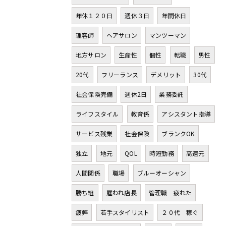
年休１２０日
週休３日
年間休日
理容師
ヘアサロン
マンツーマン
地方サロン
生産性
個性
転職
男性
20代
フリーランス
デメリット
30代
社会保険完備
週休2日
業務委託
ライフスタイル
教育係
アシスタント指導
サービス残業
社会保険
ブランクOK
独立
地元
QOL
時短勤務
高還元
人間関係
職場
ブルーオーシャン
勝ち組
雇われ店長
管理職 疲れた
疲弊
若手スタイリスト
２０代 稼ぐ