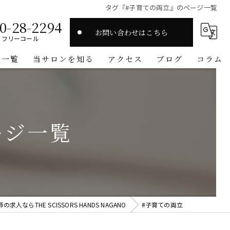
タグ『#子育ての両立』のページ一覧
0-28-2294
お問い合わせはこちら
フリーコール
人一覧
当サロンを知る
アクセス
ブログ
コラム
スタイリスト
高収入
ージ一覧
マンツーマン
ワークライフバランス
オーガニック
人ならTHE SCISSORS HANDS NAGANO
#子育ての両立