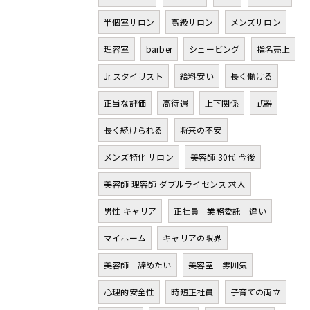
半個室サロン
高級サロン
メンズサロン
理容室
barber
シェービング
指名売上
Jr.スタイリスト
給料安い
長く働ける
正当な評価
高待遇
上下関係
武器
長く続けられる
将来の不安
メンズ特化 サロン
美容師 30代 今後
美容師 理容師 ダブルライセンス 求人
男性 キャリア
正社員 業務委託 違い
マイホーム
キャリアの限界
美容師 辞めたい
美容室 雰囲気
心理的安全性
時短正社員
子育ての両立