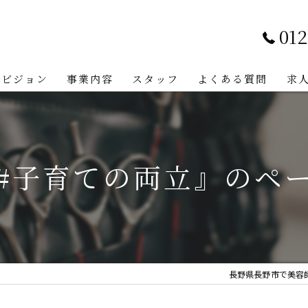
012
ビジョン
事業内容
スタッフ
よくある質問
求
#子育ての両立』のペ
長野県長野市で美容師の求