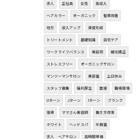
求人
正社員
女性
高収入
ヘアカラー
オーガニック
髪質改善
地方
収入アップ
資産形成
トリートメント
基礎知識
自宅ケア
ワークライフバランス
美容院
縮毛矯正
ストレスフリー
オーガニックサロン
マンツーマンサロン
美容室
土日休み
スタッフ募集
福利厚生
面接
職場環境
Uターン
Jターン
Iターン
ブランク
復帰
ママさん美容師
働き方改革
ホワイト
ヘッドスパ
半個室
求人 ヘアサロン
高時間単価