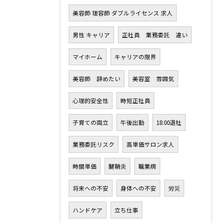
美容師 理容師 ダブルライセンス 求人
男性 キャリア
正社員 業務委託 違い
マイホーム
キャリアの限界
美容師 辞めたい
美容室 雰囲気
心理的安全性
時短正社員
子育ての両立
午後出勤
18:00退社
業務委託リスク
高単価サロン求人
時間単価
腱鞘炎
職業病
将来への不安
身体への不安
労災
ハンドケア
立ち仕事