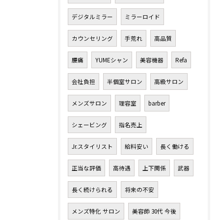
デジタルミラー
ミラーロイド
カウンセリング
手荒れ
高品質
腰痛
YUMEシャン
美容機器
Refa
会社負担
半個室サロン
高級サロン
お問い合わせはこちら
メンズサロン
理容室
barber
シェービング
指名売上
Jr.スタイリスト
給料安い
長く働ける
正当な評価
高待遇
上下関係
武器
長く続けられる
将来の不安
メンズ特化 サロン
美容師 30代 今後