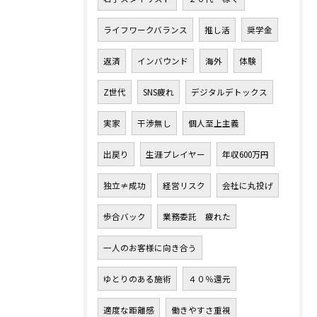
ライフワークバランス
推し活
奨学金
返済
インバウンド
海外
体験
Z世代
SNS疲れ
デジタルデトックス
実家
干渉無し
個人至上主義
出戻り
生涯プレイヤー
年収600万円
独立≠成功
経営リスク
会社に丸投げ
歩合バック
業務委託 疲れた
一人のお客様に向き合う
ゆとりのある施術
４０％還元
適度な距離感
働きやすさ重視