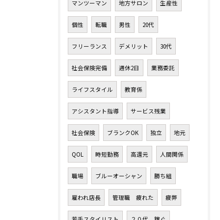
マンツーマン
地方サロン
生産性
個性
転職
男性
20代
フリーランス
デメリット
30代
社会保険完備
週休2日
業務委託
ライフスタイル
教育係
アシスタント指導
サービス残業
社会保険
ブランクOK
独立
地元
QOL
時短勤務
高還元
人間関係
職場
ブルーオーシャン
勝ち組
雇われ店長
管理職 疲れた
疲弊
若手スタイリスト
２０代 稼ぐ