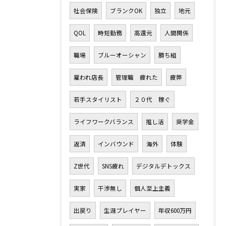
社会保険
ブランクOK
独立
地元
QOL
時短勤務
高還元
人間関係
職場
ブルーオーシャン
勝ち組
雇われ店長
管理職 疲れた
疲弊
若手スタイリスト
２０代 稼ぐ
ライフワークバランス
推し活
奨学金
返済
インバウンド
海外
体験
Z世代
SNS疲れ
デジタルデトックス
実家
干渉無し
個人至上主義
出戻り
生涯プレイヤー
年収600万円