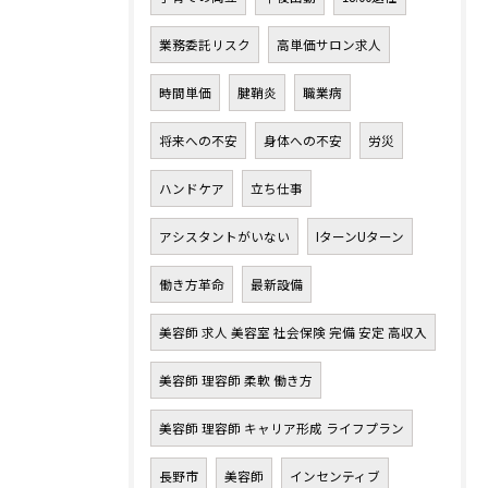
業務委託リスク
高単価サロン求人
時間単価
腱鞘炎
職業病
将来への不安
身体への不安
労災
ハンドケア
立ち仕事
アシスタントがいない
IターンUターン
働き方革命
最新設備
美容師 求人 美容室 社会保険 完備 安定 高収入
美容師 理容師 柔軟 働き方
美容師 理容師 キャリア形成 ライフプラン
長野市
美容師
インセンティブ