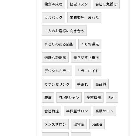
独立≠成功
経営リスク
会社に丸投げ
歩合バック
業務委託 疲れた
一人のお客様に向き合う
ゆとりのある施術
４０％還元
適度な距離感
働きやすさ重視
デジタルミラー
ミラーロイド
カウンセリング
手荒れ
高品質
お問い合わせはこちら
腰痛
YUMEシャン
美容機器
Refa
会社負担
半個室サロン
高級サロン
メンズサロン
理容室
barber