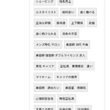
シェービング
指名売上
Jr.スタイリスト
給料安い
長く働ける
正当な評価
高待遇
上下関係
武器
長く続けられる
将来の不安
メンズ特化 サロン
美容師 30代 今後
美容師 理容師 ダブルライセンス 求人
男性 キャリア
正社員 業務委託 違い
マイホーム
キャリアの限界
美容師 辞めたい
美容室 雰囲気
心理的安全性
時短正社員
子育ての両立
午後出勤
18:00退社