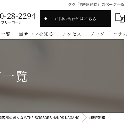
タグ『#時短勤務』のページ一覧
0-28-2294
お問い合わせはこちら
フリーコール
人一覧
当サロンを知る
アクセス
ブログ
コラム
スタイリスト
高収入
ジ一覧
マンツーマン
ワークライフバランス
オーガニック
の求人ならTHE SCISSORS HANDS NAGANO
#時短勤務