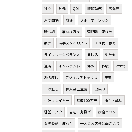
独立
地元
QOL
時短勤務
高還元
人間関係
職場
ブルーオーシャン
勝ち組
雇われ店長
管理職 疲れた
疲弊
若手スタイリスト
２０代 稼ぐ
ライフワークバランス
推し活
奨学金
返済
インバウンド
海外
体験
Z世代
SNS疲れ
デジタルデトックス
実家
干渉無し
個人至上主義
出戻り
生涯プレイヤー
年収600万円
独立≠成功
経営リスク
会社に丸投げ
歩合バック
業務委託 疲れた
一人のお客様に向き合う