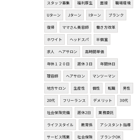
スタッフ募集
福利厚生
面接
職場環境
Uターン
Jターン
Iターン
ブランク
復帰
ママさん美容師
働き方改革
ホワイト
ヘッドスパ
半個室
求人 ヘアサロン
高時間単価
年休１２０日
週休３日
年間休日
理容師
ヘアサロン
マンツーマン
地方サロン
生産性
個性
転職
男性
20代
フリーランス
デメリット
30代
社会保険完備
週休2日
業務委託
ライフスタイル
教育係
アシスタント指導
サービス残業
社会保険
ブランクOK