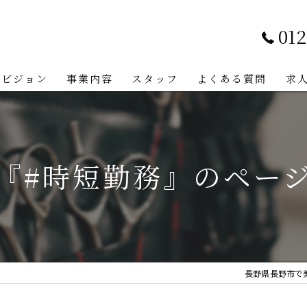
012
ビジョン
事業内容
スタッフ
よくある質問
求
『#時短勤務』のペー
長野県長野市で美容師