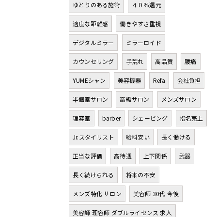
ゆとりのある施術
４０％還元
適度な距離感
働きやすさ重視
デジタルミラー
ミラーロイド
カウンセリング
手荒れ
高品質
腰痛
YUMEシャン
美容機器
Refa
会社負担
半個室サロン
高級サロン
メンズサロン
理容室
barber
シェービング
指名売上
Jr.スタイリスト
給料安い
長く働ける
正当な評価
高待遇
上下関係
武器
長く続けられる
将来の不安
メンズ特化 サロン
美容師 30代 今後
美容師 理容師 ダブルライセンス 求人