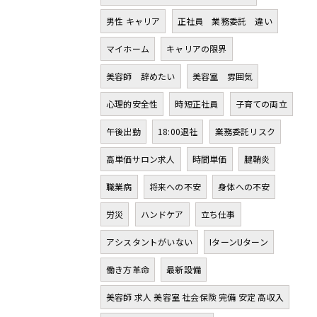
男性 キャリア
正社員 業務委託 違い
マイホーム
キャリアの限界
美容師 辞めたい
美容室 雰囲気
心理的安全性
時短正社員
子育ての両立
午後出勤
18:00退社
業務委託リスク
高単価サロン求人
時間単価
腱鞘炎
職業病
将来への不安
身体への不安
労災
ハンドケア
立ち仕事
アシスタントがいない
IターンUターン
働き方革命
最新設備
美容師 求人 美容室 社会保険 完備 安定 高収入