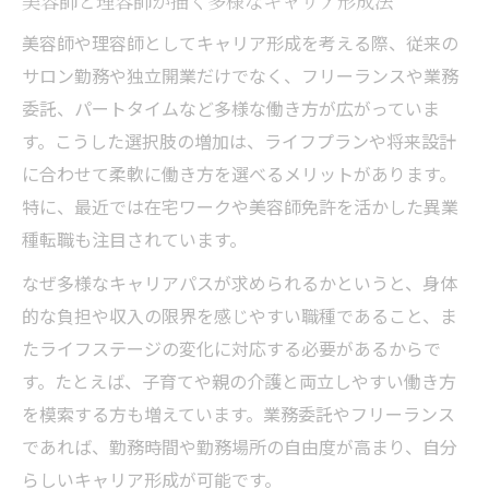
美容師と理容師が描く多様なキャリア形成法
転職難易度を超える美容師の新キャリア事
美容師や理容師としてキャリア形成を考える際、従来の
例
サロン勤務や独立開業だけでなく、フリーランスや業務
高収入狙いのライフプラン戦略を解説
委託、パートタイムなど多様な働き方が広がっていま
美容師が高収入を狙うライフプラン実践例
す。こうした選択肢の増加は、ライフプランや将来設計
理容師が考えるキャリア形成と年収アップ
に合わせて柔軟に働き方を選べるメリットがあります。
術
特に、最近では在宅ワークや美容師免許を活かした異業
高収入実現のための美容師資格活用戦略
種転職も注目されています。
美容師免許で描くライフプランと収入向上
なぜ多様なキャリアパスが求められるかというと、身体
キャリア形成から考える高収入ルートの選
的な負担や収入の限界を感じやすい職種であること、ま
択
たライフステージの変化に対応する必要があるからで
30代女性が選ぶ美容師の挑戦的な転職先
す。たとえば、子育てや親の介護と両立しやすい働き方
30代女性美容師が選ぶ理想の転職キャリア
を模索する方も増えています。業務委託やフリーランス
であれば、勤務時間や勤務場所の自由度が高まり、自分
理容師・美容師の30代キャリア形成実例集
らしいキャリア形成が可能です。
ライフプラン重視の美容師転職先と理由