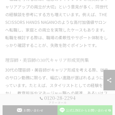
ャリアアップの両立が大切」という意見が多く、同世代
の経験談を参考にする方も増えています。例えば、THE
SCISSORS HANDS NAGANOのような高付加価値サロン
へ転職し、家庭との両立を実現したケースもあります。
転職を検討する際は、職場の柔軟性やサポート体制をし
っかり確認することが、失敗を防ぐポイントです。
理容師・美容師の30代キャリア形成実例集
30代の理容師・美容師がキャリア形成を考える際、従来
のサロン勤務に限らず、幅広い進路が選ばれるようにな
っています。たとえば、スタイリストとしての経験を活
かし、教育担当やマネージャー職への昇進、あるいはフ
0120-28-2294
リーランスとして独立する方が増加傾向です。これらの
フリーコール
道は、収入安定や自己裁量の広がりといったメリットが
お問い合わせ
公式LINEからお問い合わせ