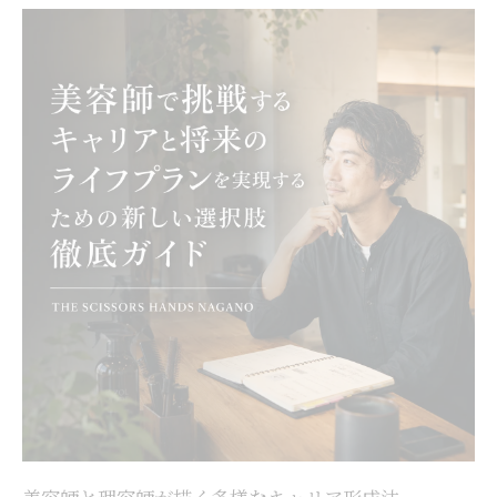
理容師免許で開くキャリア形成の新分野
美容師免許で実現する異業種のライフプラ
ン
理容師から異業種へ転職成功のポイント
美容師資格が導くキャリア形成と転職理由
キャリア転換なら今がチャンスの理由
美容師がキャリア転換に挑戦すべき今の背
景
理容師のキャリア形成で転換期を迎える理
由
美容師免許を活かした理想的ライフプラン
転換
今こそキャリア形成を見直す理容師の実体
験