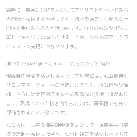
実際に、美容師免許を活かしてアイリストやヘッドスパ
美容師免許で広がる30代女性の転職選択肢
専門職へ転身する事例も多く、技術を磨きつつ新たな専
キャリア形成に役立つ30代の転職成功事例
門性を手に入れる人が増加中です。自分の強みや興味に
在宅ワークへ踏み出す美容業界の新潮流
応じてキャリアの幅を広げることが、今後の安定したラ
美容師資格を活かす在宅ワークの可能性
イフプラン実現につながります。
理容師・美容師が選ぶ新時代のキャリア形
成
理容師経験が活きるキャリア形成の実例紹介
美容師免許で実現する在宅ライフプランと
理容師の経験を活かしたキャリア形成には、独立開業や
は
サロンマネージャーへの昇進だけでなく、教育担当や講
在宅ワーク転向で広がるキャリア形成の道
師、さらには美容関連企業への転職など多様な道があり
美容師が挑戦する在宅ワークの始め方と注
ます。現場で培った接客力や技術力は、異業種でも高く
意点
評価されることが多いです。
たとえば、長年の理容師経験を活かして、理美容専門学
校の講師へ転身した例や、理容師免許を活かしヘッドス