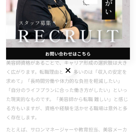
を徹底し、転職先の業界研究や必要なスキル習得を事前
に行うことです。また、転職エージェントや専門サイト
などのサポートを活用することで、より自分に合った職
場を見つけやすくなります。
美容師資格が導くキャリア形成と転職理由
お問い合わせはこちら
美容師資格があることで、キャリア形成の選択肢は大き
お問い合わせはこちら
く広がります。転職理由として多いのは「収入の安定を
求めて」「長時間労働や体力的な負担を軽減したい」
「自分のライフプランに合った働き方がしたい」といっ
た現実的なものです。「美容師から転職 難しい」と感じ
る方もいますが、資格や経験を活かせる職場は意外と多
く存在します。
たとえば、サロンマネージャーや教育担当、美容メーカ