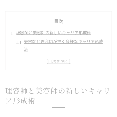
目次
理容師と美容師の新しいキャリア形成術
美容師と理容師が描く多様なキャリア形成
法
理容師経験が活きるキャリア形成の実例紹
介
美容師・理容師が選ぶライフプラン提案集
キャリア形成で差がつく理容師の転身法
理容師と美容師の新しいキャリ
美容師のキャリア形成と将来設計のヒント
ア形成術
美容師資格が活きる異業種転職の可能性
美容師資格を活かす異業種転職の最新動向