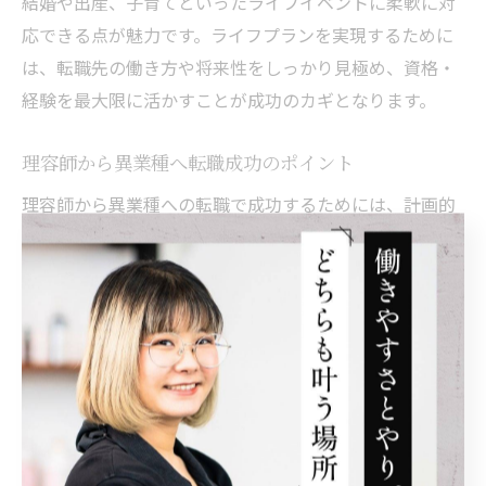
結婚や出産、子育てといったライフイベントに柔軟に対
応できる点が魅力です。ライフプランを実現するために
は、転職先の働き方や将来性をしっかり見極め、資格・
経験を最大限に活かすことが成功のカギとなります。
理容師から異業種へ転職成功のポイント
理容師から異業種への転職で成功するためには、計画的
な準備と自己分析が欠かせません。まずは「理容師から
異業種へ転職理由」を整理し、自分の強みや希望する働
き方を明確にしましょう。転職活動では、理容師として
の経験や接客力、衛生管理能力が異業種でも高く評価さ
れるケースが多いです。
成功事例として、理容師経験を活かして理美容メーカー
の営業やインストラクター、またはヘルスケア業界に進
む方もいます。失敗しないためのポイントは、情報収集