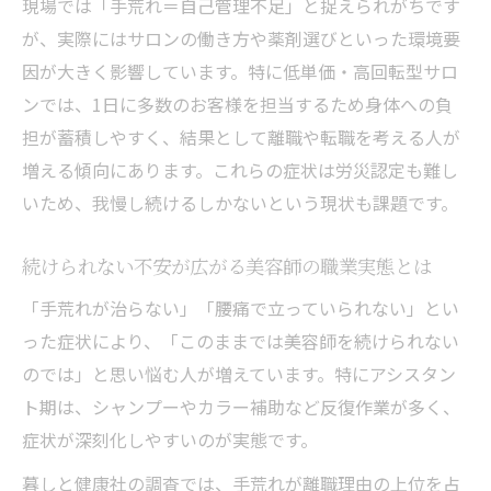
現場では「手荒れ＝自己管理不足」と捉えられがちです
続けられない悩みが解決しにくい業界構造
が、実際にはサロンの働き方や薬剤選びといった環境要
とは
因が大きく影響しています。特に低単価・高回転型サロ
職業病は「個人の努力」ではなく「働き方と環
ンでは、1日に多数のお客様を担当するため身体への負
境」で防げる
担が蓄積しやすく、結果として離職や転職を考える人が
ハンドクリームやサポーターは対症療法に
増える傾向にあります。これらの症状は労災認定も難し
すぎません。本当に効くのは、身体を酷使
いため、我慢し続けるしかないという現状も課題です。
しない働き方そのものへと環境を変えるこ
とです。
続けられない不安が広がる美容師の職業実態とは
手荒れや腰痛の本質的な対策は働き方改革
「手荒れが治らない」「腰痛で立っていられない」とい
にある
った症状により、「このままでは美容師を続けられない
続けられないと感じる前に職場環境を見直
のでは」と思い悩む人が増えています。特にアシスタン
す重要性
ト期は、シャンプーやカラー補助など反復作業が多く、
美容師 理容師が長く働くための環境選びの
症状が深刻化しやすいのが実態です。
コツ
暮しと健康社の調査では、手荒れが離職理由の上位を占