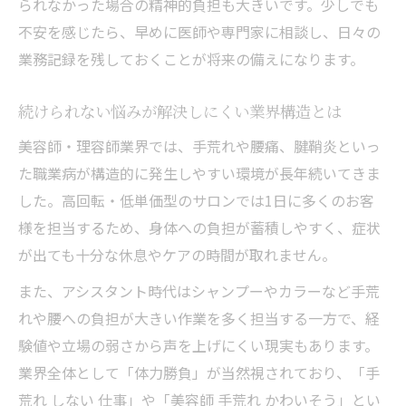
られなかった場合の精神的負担も大きいです。少しでも
不安を感じたら、早めに医師や専門家に相談し、日々の
業務記録を残しておくことが将来の備えになります。
続けられない悩みが解決しにくい業界構造とは
美容師・理容師業界では、手荒れや腰痛、腱鞘炎といっ
た職業病が構造的に発生しやすい環境が長年続いてきま
した。高回転・低単価型のサロンでは1日に多くのお客
様を担当するため、身体への負担が蓄積しやすく、症状
が出ても十分な休息やケアの時間が取れません。
また、アシスタント時代はシャンプーやカラーなど手荒
れや腰への負担が大きい作業を多く担当する一方で、経
験値や立場の弱さから声を上げにくい現実もあります。
業界全体として「体力勝負」が当然視されており、「手
荒れ しない 仕事」や「美容師 手荒れ かわいそう」とい