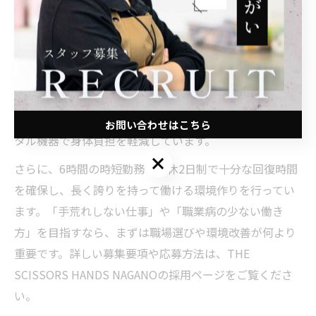
です。根本的な予防には、働き方と職場環境の見直しが
欠かせません。
たとえば、THE SCISSORS HANDS NAGANOでは、完全
マンツーマン施術・掛け持ちなしを徹底し、1人1人に余
裕を持った対応を実現。髪と頭皮に優しいオーガニック
ケア中心で薬剤負担を抑え、最新シャンプー設備やデジ
お問い合わせはこちら
タル機器で身体負担を軽減しています。
お問い合わせはこちら
さらに、6時間の時短勤務や週休2日制で十分な回復時間
を確保し、長く誇りを持って働ける環境作りを行ってい
ます。「手荒れしない仕事」や「職業病の少ない働き
方」を目指すなら、まずは職場選びや環境改善が何より
重要です。詳しい募集要項や応募方法は、THE
SCISSORS HANDS NAGANOの採用ページをご覧くださ
い。