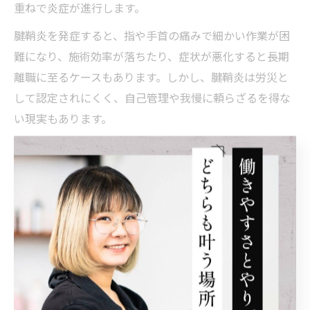
重ねで炎症が進行します。
腱鞘炎を発症すると、指や手首の痛みで細かい作業が困
難になり、施術効率が落ちたり、症状が悪化すると長期
離職に至るケースもあります。しかし、腱鞘炎は労災と
して認定されにくく、自己管理や我慢に頼らざるを得な
い現実もあります。
実際には、掛け持ちなしのマンツーマン施術や、最新デ
ジタル機器の導入で手指の負担を減らすことが可能で
す。働き方や設備の見直しが、腱鞘炎予防の大きなカギ
となります。
続けられない職業病の予防には何が必要か
「手荒れや腰痛で続けられない」と感じる方が多い現状
ですが、実は職業病は“個人の努力”だけで防ぐのは困難