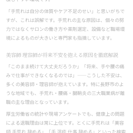
「手荒れは自分の体質やケア不足のせい」と思いがちで
すが、これは誤解です。手荒れの主な原因は、個々の努
力ではなくサロンの働き方や薬剤選定、設備など職場環
境によるものが大きいと専門家も指摘しています。
美容師 理容師が将来不安を抱える原因を徹底解説
「このまま続けて大丈夫だろうか」「将来、手や腰の痛
みで仕事ができなくなるのでは」——こうした不安は、
多くの美容師・理容師が抱えています。特に長野市のよ
うな地域でも、手荒れ・腰痛・腱鞘炎の三大職業病が離
職の主な理由となっています。
厚生労働省の統計や現場アンケートでも、健康上の問題
による退職理由は常に上位です。とくに手荒れは「美容
師 手荒れ 辞める」「手 湿疹 仕事 辞める」といった検索