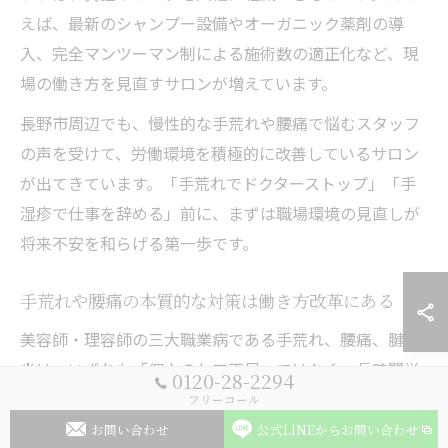
えば、最新のシャンプー設備やオーガニック薬剤の導
入、完全マンツーマン制による施術数の適正化など、現
場の働き方を見直すサロンが増えています。
長野市周辺でも、慢性的な手荒れや腰痛で悩むスタッフ
の声を受けて、労働環境を積極的に改善しているサロン
が出てきています。「手荒れでドクターストップ」「手
湿疹で仕事を辞める」前に、まずは職場環境の見直しが
将来不安を和らげる第一歩です。
手荒れや腰痛の本質的な対策は働き方改革にある
美容師・理容師の三大職業病である手荒れ、腰痛、腱鞘
炎は、いずれも「個人のケア不足」ではなく、長時間労
0120-28-2294
働や高回転型の施術体制、薬剤や設備の問題といった“働
フリーコール
き方”に根本原因があります。実際、手荒れは一度発症す
お問い合わせ
公式LINEからお問い合わせ