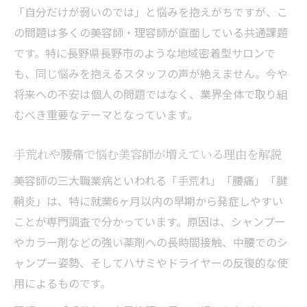
いのか
「自分だけが弱いのでは」と悩みを抱えがちですが、こ
続けられない手荒れが離職理由となる現実
の問題は多くの美容師・理容師が直面している共通課題
美容師 理容師の手荒れは早期対策が鍵とな
です。特に長野県長野市のような地域密着型サロンで
る
も、同じ悩みを抱えるスタッフの声が絶えません。今や
将来への不安は個人の問題ではなく、業界全体で取り組
労災になりにくい、という落とし穴
むべき重要なテーマとなっています。
これだけ深刻なのに、三大職業病は労災認
定されにくいという現実があります。だか
手荒れや腰痛で悩む美容師が増えている理由を解説
らこそ「発症してから対処」では遅いので
す。
美容師の三大職業病といわれる「手荒れ」「腰痛」「腱
鞘炎」は、特に就業6ヶ月以内の早期から発症しやすい
将来への不安を深める労災の壁に注意しよ
ことが専門調査で分かっています。原因は、シャンプー
う
やカラー剤などの強い薬剤への長時間接触、中腰でのシ
手荒れや腰痛が個人の責任とされやすい現
ャンプー姿勢、そしてハサミやドライヤーの反復的な使
状
用によるものです。
美容師 理容師が知るべき労災申請の難しさ