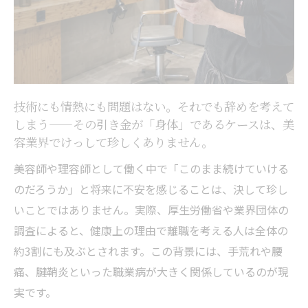
底解説
手荒れや腰痛を引き起こす日常動作の落と
し穴
美容師の腱鞘炎はなぜ避けにくいのか仕組
みを知る
技術にも情熱にも問題はない。それでも辞めを考えて
続けられない職業病の予防には何が必要か
しまう——その引き金が「身体」であるケースは、美
手荒れは"最多"の職業病──就業半年で始ま
容業界でけっして珍しくありません。
り、放置するほど戻らない
美容師や理容師として働く中で「このまま続けていける
美容師に最も多い職業病が手荒れです。や
のだろうか」と将来に不安を感じることは、決して珍し
っかいなのは、入社まもない早い時期から
いことではありません。実際、厚生労働省や業界団体の
始まり、一度悪化すると完治しにくいとい
調査によると、健康上の理由で離職を考える人は全体の
う性質にあります。
約3割にも及ぶとされます。この背景には、手荒れや腰
手荒れで将来が不安になる実例とその理由
痛、腱鞘炎といった職業病が大きく関係しているのが現
美容師の手荒れはなぜ放置すると治りにく
実です。