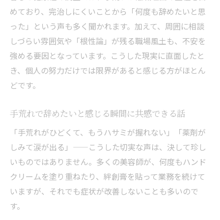
手荒れ対策は個人努力より働き方が大切な
めており、完治しにくいことから「何度も辞めたいと思
理由
った」という声も多く聞かれます。加えて、周囲に相談
長野市・THE SCISSORS HANDS NAGANOが
しづらい雰囲気や「根性論」が残る職場風土も、不安を
「身体を守る働き方」を実現する理由
強める要因となっています。こうした現実に直面したと
完全マンツーマン、オーガニックケア、最
き、個人の努力だけでは限界があると感じる方がほとん
新設備、ゆとりあるシフト——当サロンの
どです。
仕組みは、そのまま三大職業病への構造的
な答えになっています。
手荒れで辞めたいと感じる瞬間に共感できる話
手荒れや腰痛を防ぐ最新設備とオーガニッ
「手荒れがひどくて、もうハサミが握れない」「薬剤が
クケア活用法
しみて涙が出る」——こうした切実な声は、決して珍し
将来不安を減らす働き方改革の実例を紹介
いものではありません。多くの美容師が、何度もハンド
身体にやさしい職場が美容師 理容師の将来
クリームを塗り重ねたり、絆創膏を貼って業務を続けて
を守る
いますが、それでも症状が改善しないことも多いので
す。
続けられない悩みを解消する長野市の新し