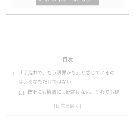
目次
「手荒れで、もう限界かも」と感じているの
は、あなただけではない
技術にも情熱にも問題はない。それでも辞
めを考えてしまう——その引き金が「身
体」であるケースは、美容業界でけっして
珍しくありません。
手荒れや腰痛で悩む美容師が増えている理