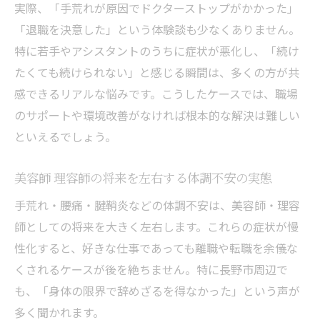
い選択肢
実際、「手荒れが原因でドクターストップがかかった」
「退職を決意した」という体験談も少なくありません。
特に若手やアシスタントのうちに症状が悪化し、「続け
たくても続けられない」と感じる瞬間は、多くの方が共
感できるリアルな悩みです。こうしたケースでは、職場
のサポートや環境改善がなければ根本的な解決は難しい
といえるでしょう。
美容師 理容師の将来を左右する体調不安の実態
手荒れ・腰痛・腱鞘炎などの体調不安は、美容師・理容
師としての将来を大きく左右します。これらの症状が慢
性化すると、好きな仕事であっても離職や転職を余儀な
くされるケースが後を絶ちません。特に長野市周辺で
も、「身体の限界で辞めざるを得なかった」という声が
多く聞かれます。