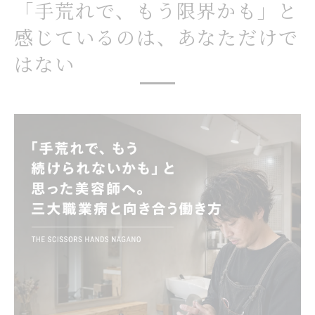
「手荒れで、もう限界かも」と
由を解説
続けられない不安が広がる美容師の職業実
感じているのは、あなただけで
態とは
はない
手荒れで辞めたいと感じる瞬間に共感でき
る話
美容師 理容師の将来を左右する体調不安の
実態
美容師の三大職業病「手荒れ・腰痛・腱鞘炎」
が起きる本当の仕組み
根性が足りないわけでも、ケアを怠ったわ
けでもありません。三大職業病には、サロ
ンワークの構造そのものに刻まれた明確な
原因があります。
美容師 理容師が将来不安を抱える原因を徹