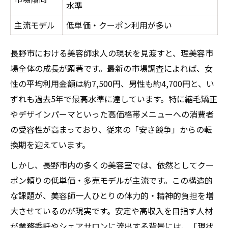
高付加価値メニューで収入アップを狙う
水準
社会保険完備サロンで安定収入を得るコツ
主流モデル
低単価・クーポン利用が多い
還元率重視の働き方がもたらす変化
業務委託転向前に知るべきリスクと安心感
長野市における美容師求人の現状を見渡すと、理美容市
場全体の成長が顕著です。最新の市場調査によれば、女
業務委託と正社員のメリットデメリット比
性の平均利用金額は約7,500円、男性も約4,700円と、い
較
ずれも過去5年で最高水準に達しています。特に縮毛矯正
リスク回避のために確認すべき求人条件
やデザインパーマといった高価格帯メニューへの消費者
社会保険完備で安心感を得る理由
の受容性が高まっており、従来の「安さ競争」からの転
高収入を安定して得るための働き方改革
換期を迎えています。
美容師求人選びで失敗しないコツ
しかし、長野市内の多くの美容室では、依然としてクー
長野の美容師が求める給与向上のヒント
ポン頼りの低単価・多売モデルが主流です。この構造的
長野市美容師求人の給与還元率比較表
な課題が、美容師一人ひとりの体力的・精神的負担を増
高収入を目指すための生産性向上術
大させているのが現実です。安定や高収入を目指す人材
社会保険完備サロンで得られる安定収入
が業務委託やシェアサロンに流出する背景には、「現状