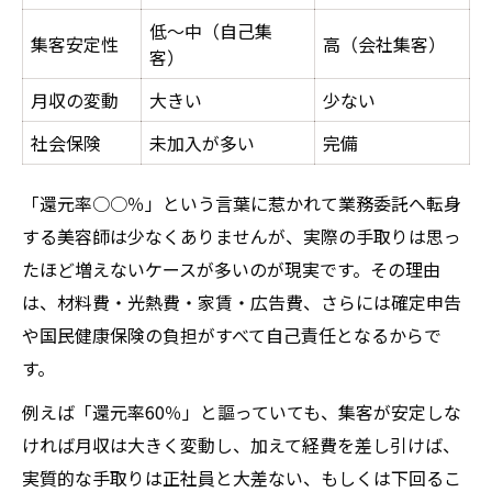
低〜中（自己集
集客安定性
高（会社集客）
客）
月収の変動
大きい
少ない
社会保険
未加入が多い
完備
「還元率○○％」という言葉に惹かれて業務委託へ転身
する美容師は少なくありませんが、実際の手取りは思っ
たほど増えないケースが多いのが現実です。その理由
は、材料費・光熱費・家賃・広告費、さらには確定申告
や国民健康保険の負担がすべて自己責任となるからで
す。
例えば「還元率60％」と謳っていても、集客が安定しな
ければ月収は大きく変動し、加えて経費を差し引けば、
実質的な手取りは正社員と大差ない、もしくは下回るこ