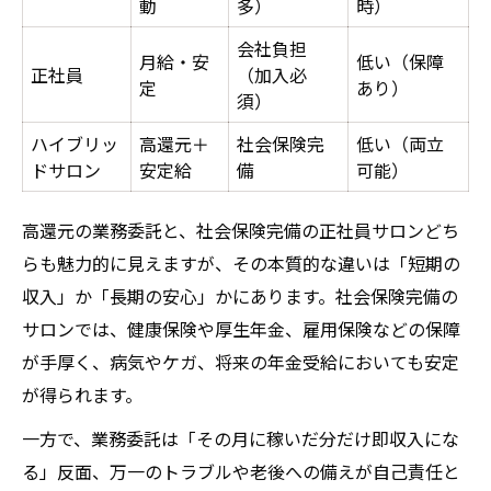
動
多）
時）
会社負担
月給・安
低い（保障
正社員
（加入必
定
あり）
須）
ハイブリッ
高還元＋
社会保険完
低い（両立
ドサロン
安定給
備
可能）
高還元の業務委託と、社会保険完備の正社員サロン――どち
らも魅力的に見えますが、その本質的な違いは「短期の
収入」か「長期の安心」かにあります。社会保険完備の
サロンでは、健康保険や厚生年金、雇用保険などの保障
が手厚く、病気やケガ、将来の年金受給においても安定
が得られます。
一方で、業務委託は「その月に稼いだ分だけ即収入にな
る」反面、万一のトラブルや老後への備えが自己責任と