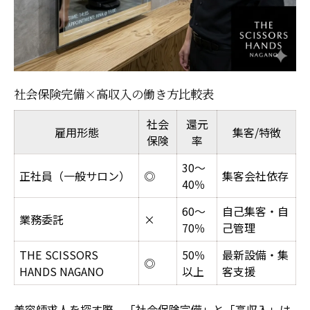
社会保険完備×高収入の働き方比較表
社会
還元
雇用形態
集客/特徴
保険
率
30〜
正社員（一般サロン）
◎
集客会社依存
40％
60〜
自己集客・自
業務委託
×
70％
己管理
THE SCISSORS
50％
最新設備・集
◎
HANDS NAGANO
以上
客支援
美容師求人を探す際、「社会保険完備」と「高収入」は