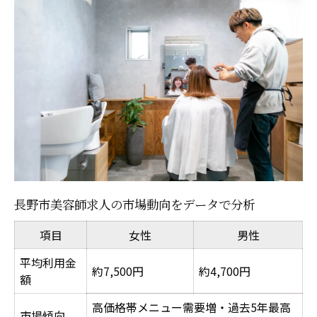
自己集客・材料管理の負担を知る
高還元と社会保険完備の違いは何か
生産性向上がリスク軽減につながる理由
「還元率と安心の両立」正社員の「安心」✕フ
リーランス並みの「高還元」という仕組み
社会保険完備×高収入の働き方比較表
正社員美容師が得られる安定の価値
長野市で叶う高還元と安定の両立法
高収入を目指すなら知っておきたい制度
長野市美容師求人の市場動向をデータで分析
美容師求人で注目すべき生産性向上策
項目
女性
男性
高時間単価を実現できる美容師の条件とは
平均利用金
高時間単価を実現する美容師の働き方一覧
約7,500円
約4,700円
額
生産性向上で給与を最大化する方法
高価格帯メニュー需要増・過去5年最高
市場傾向