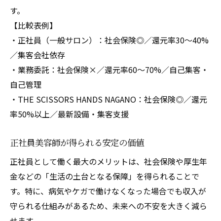
す。
【比較表例】
・正社員（一般サロン）：社会保険◎／還元率30〜40%
／集客会社依存
・業務委託：社会保険×／還元率60〜70%／自己集客・
自己管理
・THE SCISSORS HANDS NAGANO：社会保険◎／還元
率50%以上／最新設備・集客支援
正社員美容師が得られる安定の価値
正社員として働く最大のメリットは、社会保険や厚生年
金などの「生活の土台となる保障」を得られることで
す。特に、病気やケガで働けなくなった場合でも収入が
守られる仕組みがあるため、未来への不安を大きく減ら
せます。