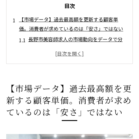
目次
【市場データ】過去最高額を更新する顧客単
価。消費者が求めているのは「安さ」ではない
長野市美容師求人の市場動向をデータで分
析
高収入を叶える美容室選びのポイント
社会保険完備サロンが安定志向に強い理由
顧客単価上昇が美容師に与える好影響とは
【市場データ】過去最高額を更
安さ競争から脱却するための生産性向上策
新する顧客単価。消費者が求め
還元率の高さに潜む罠。業務委託やシェアサロ
ているのは「安さ」ではない
ンが抱える「3つの自己責任リスク」
業務委託美容師が直面するリスク比較表
還元率だけに注目する危うさを再考