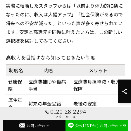
実際に転職したスタッフからは「以前より体力的に楽に
なったのに、収入は大幅アップ」「社会保険があるので
将来への不安が減った」といった声が多く寄せられてい
ます。安定と高還元を同時に叶えたい方は、この新しい
選択肢を検討してみてください。
高収入を目指すなら知っておきたい制度
制度名
内容
メリット
健康保
医療費補助や傷病
医療費負担軽減・収入
険
手当
保障
厚生年
将来の年金受給
老後の安定
金
0120-28-2294
フリーコール
雇用保
失業手当や育休制
ライフイベント対応
険
度
お問い合わせ
公式LINEからお問い合わせ