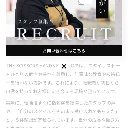
に成長できる土壌がここにはあります。
スタイリスト求人が重視する意識改革とは
現代のスタイリスト求人では、単なる人数補充ではなく
「即戦力」として迎え入れる意識改革が進んでいます。
特に中途採用や30代・20代の経験者には、過去の実績や
お問い合わせはこちら
技術をリセットする必要はありません。
お問い合わせはこちら
THE SCISSORS HANDS NAGANOでは、スタイリスト一
人ひとりの個性や感性を尊重し、無意味な教育や技術統
一を行わない方針です。これにより、転職者が初日から
自信を持ってお客様に向き合える環境が整っています。
実際に、転職後すぐに指名客を獲得したスタッフの声
や、「自分のスタイルをそのまま受け入れてもらえた」
という体験談が寄せられています。自分の成長や働き方