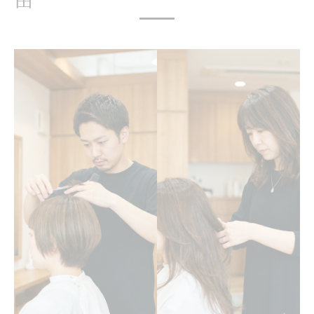
美容師転職で環境が変われば輝ける理由
スタイリスト求人が重視する意識改革とは
経験者募集で環境重視の転職を実現する
美容室転職で技術を活かせる条件とは
求人で重視すべき考え方の転換ポイント
経験者こそ歓迎。中途採用でも「新人扱い」さ
れない3つの保証
美容師求人で即戦力が評価される理由
スタイリスト転職でも新人扱いされない安
心
中途採用募集で経験を活かすサポート体制
美容室転職でベテランが主役になる職場
求人情報で明示される3つの安心ポイント