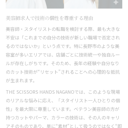
【技術の自由】切り方も薬剤選定も、あなたの
「成功法則」を尊重
美容師求人で技術の個性を尊重する理由
美容師転職で技術の自由が保証される理由
美容師・スタイリストの転職を検討する際、最も大きな
スタイリスト求人で独自技術を活かす方法
不安は「これまでの自分の技術が新しい職場で否定され
募集で強みを発揮できる美容室の選び方
るのではないか」という点です。特に長野市のような美
美容室転職で技術介入のストレスを減らす
容室が多いエリアでは、店舗ごとに技術統一や独自ルー
求人募集で成功法則を尊重された実例紹介
ルが存在しがちです。そのため、長年の経験や自分なり
【関係の自由】年下の先輩への気遣いは不要。
のカット技術が“リセット”されることへの心理的な抵抗
「指導係」も「被指導係」もいない
が生まれます。
美容師転職で人間関係のストレスを解消
THE SCISSORS HANDS NAGANOでは、このような現場
スタイリスト求人が実現する上下関係の自
のリアルな悩みに応え、「スタイリスト一人ひとりの個
由
性」を最大限に尊重しています。ベテラン美容師の方が
募集で年齢差を気にしない職場環境とは
持つカットやパーマ、カラーの技術は、その人のキャリ
アそのものであり、単に“素材”として扱うのではなく“即
美容室転職で指導係の役割からの解放体験