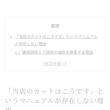
目次
「当店のカットはこうです」というマニュアル
が存在しない理由
美容師求人で技術の個性を尊重する理由
スタイリスト転職にマニュアル不要な理由
経験者募集が即戦力になる採用方針
美容室求人でキャリアを活かす転職術
スタイリスト転職時の自由な働き方の魅力
「当店のカットはこうです」と
修正すべきは「技術」ではなく「環境」と「考
いうマニュアルが存在しない理
え方」そして「意識」。ベテランが輝くための
由
舞台設定