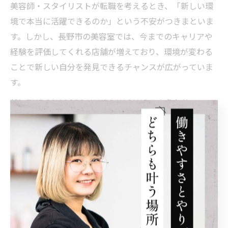
美容師・スタイリストが転職を考えるとき、「新しい環
境で本当に活躍できるのか」という不安がつきまといま
す。しかし、長野市の美容室では、今までのキャリアや
経験を評価してくれる店舗が増えており、環境が変わる
ことで新しい自分を発見できるチャンスが広がっていま
す。
特にTHE SCISSORS HANDS NAGANOのようなサロンで
は、従来の「一からやり直し」ではなく、即戦力として
の採用を重視しています。これまでの技術や接客力を尊
重し、独自のスタイルを維持したまま働けるため、「自
分らしさ」を失わずに活躍できるのが魅力です。
例えば、年下の先輩に指導されるストレスや、サロンル
ールの強制による技術修正の心配がありません。環境を
変えることで、これまでの経験を最大限に活かし、さら