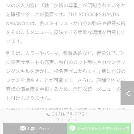
ンの求人内容に「独自技術の尊重」が明記されているか
を確認することが重要です。THE SCISSORS HANDS
NAGANOでは、各スタイリストが自分の強みや得意技術
をそのままメニューに反映できる柔軟な環境を用意して
います。
例えば、カラーやパーマ、髪質改善など、得意分野ごと
に集客サポートも充実。独自のカット手法やカウンセリ
ングスキルを活かし、指名客ゼロからでも早期に自分の
ファンを増やすことが可能です。さらに、店舗全体でお
客様の満足度を重視するため、無理な統一メニューの押
し付けもありません。
他サロンでの経験や知識が正当に評価されるため、「自
0120-28-2294
分らしい働き方」を追求したい方には最適な環境です。
フリーコール
技術力を活かしたいと考える30代・20代の中途採用希望
お問い合わせ
公式LINEからお問い合わせ