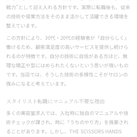
戦力”として迎え入れる方針です。実際に転職後も、従来
求人で実感できる対等な関係性の魅力
の技術や提案方法をそのまま活かして活躍できる環境を
【時間の自由】今さら「見て覚える」必要な
整えています。
し。練習会の強制ゼロ
この方針により、30代・20代の経験者が「自分らしく」
美容師求人が叶える練習会なしの自由な働
働けるため、顧客満足度の高いサービスを提供し続けら
き方
れるのが特徴です。自分の技術に自信がある方ほど、無
スタイリスト転職で時間を有効活用する方
理な矯正や型にはめられたくないという思いが強いもの
法
です。当店では、そうした技術の多様性こそがサロンの
募集でプライベート充実を実現する理由
強みになると考えています。
美容室転職で無駄な時間を省く仕組みとは
求人募集で練習会強制がない職場の選び方
スタイリスト転職にマニュアル不要な理由
多くの美容室求人では、入社時に独自のマニュアルや技
術チェックが課され、時に「うちのやり方」を強要され
ることがあります。しかし、THE SCISSORS HANDS