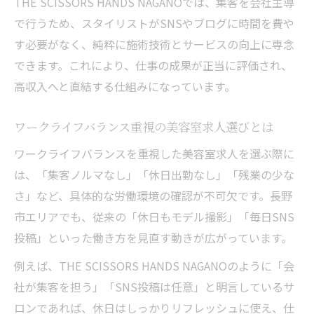
THE SCISSORS HANDS NAGANOでは、集客を会社主導
美容室求人で叶うマンツーマン接客と高収
で行うため、スタイリストがSNSやブログに時間を費や
入の魅力
す必要がなく、純粋に施術技術とサービスの向上に専念
ワークライフバランスと集中力を保つ環境
できます。これにより、仕事の成果が正当に評価され、
選び
高収入へと直結する仕組みになっています。
高収入を目指す美容室求人で実感するやり
がい
ワークライフバランス重視の美容室求人選びとは
マンツーマン接客が生む本当のワークライ
ワークライフバランスを重視した美容室求人を選ぶ際に
フバランス
は、「集客ノルマなし」「休日出勤なし」「残業の少な
美容室求人で高収入とお客様満足度が両立
さ」など、具体的な労働環境の確認が不可欠です。長野
する理由
市エリアでも、従来の「休日もモデル撮影」「毎日SNS
投稿」といった働き方を見直す動きが広がっています。
バズらなくても年収は上がる。SNSに頼らず、
ハサミ一本で稼ぐための「高単価」という仕組
例えば、THE SCISSORS HANDS NAGANOのように「会
み
社が集客を担う」「SNS投稿は任意」と明言しているサ
美容室求人でSNS集客疲れから解放される
ロンであれば、休日はしっかりリフレッシュに使え、仕