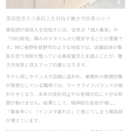
確かな「技術」と「リピート率」を最大限に評
価
美容室求人で高収入を目指す働き方改革のコツ
美容室求人で技術重視の高収入を実現する
美容師が高収入を目指すには、従来の「個人集客」や
方法
「SNS発信」頼みのスタイルから脱却することが重要で
ワークライフバランス重視の職場が評価す
す。特に長野県長野市のような地域では、店舗自体が集
る本当の価値
客を担う体制が整っている美容室求人を選ぶことが、働
高収入を支える美容室でのリピート率向上
き方改革と収入アップの鍵となります。
ポイント
モデル探しやインスタ投稿に追われ、業務外の無償労働
求人選びで技術が正当に評価される美容室
が常態化している職場では、ワークライフバランスが崩
の特徴
れやすくなり、本来の技術向上やお客様対応に十分な時
美容室求人における高収入と技術評価の両
間が割けません。結果として、精神的な負担が増し、
立法
「集客辛い」「インスタ疲れた」と感じてしまう美容師
スマホ越しではなく、肉眼で。目の前のお客様
が増えています。
に100%集中できるマンツーマンの醍醐味