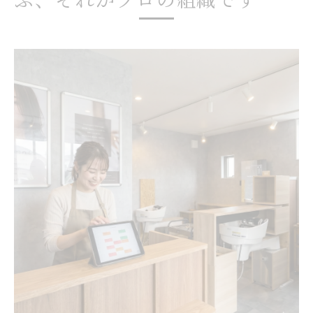
ス重視法
深夜の動画編集も、休日のネタ探しも不要。仕
事とプライベートの境界線を取り戻そう
美容室求人で叶えるオフタイム重視の高収
入ライフ
高収入でも休日が充実するワークライフバ
ランス実践例
美容室求人選びがプライベート充実を左右
する理由
無理な集客不要で高収入を得る新しい働き
方
ワークライフバランスを守る美容室の求人
条件とは
フォロワー数＝評価ではありません。地味でも