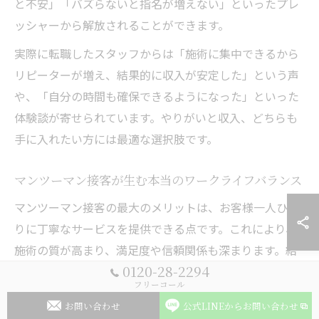
と不安」「バズらないと指名が増えない」といったプレ
ッシャーから解放されることができます。
実際に転職したスタッフからは「施術に集中できるから
リピーターが増え、結果的に収入が安定した」という声
や、「自分の時間も確保できるようになった」といった
体験談が寄せられています。やりがいと収入、どちらも
手に入れたい方には最適な選択肢です。
マンツーマン接客が生む本当のワークライフバランス
マンツーマン接客の最大のメリットは、お客様一人ひと
りに丁寧なサービスを提供できる点です。これにより、
施術の質が高まり、満足度や信頼関係も深まります。結
0120-28-2294
果として、無理な営業活動やSNS投稿に頼らずとも、自
フリーコール
然な形でリピーターが増えていきます。
お問い合わせ
公式LINEからお問い合わせ