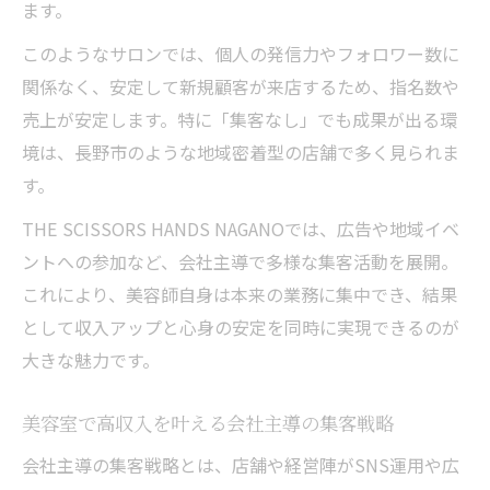
ます。
とは
このようなサロンでは、個人の発信力やフォロワー数に
高収入と技術専念が両立する美容室求人の
関係なく、安定して新規顧客が来店するため、指名数や
魅力
売上が安定します。特に「集客なし」でも成果が出る環
美容室求人で見つける職人のための理想の
境は、長野市のような地域密着型の店舗で多く見られま
働き方
す。
高収入を叶える職人美容師の求人選びポイ
ント
THE SCISSORS HANDS NAGANOでは、広告や地域イベ
ントへの参加など、会社主導で多様な集客活動を展開。
これにより、美容師自身は本来の業務に集中でき、結果
として収入アップと心身の安定を同時に実現できるのが
大きな魅力です。
美容室で高収入を叶える会社主導の集客戦略
会社主導の集客戦略とは、店舗や経営陣がSNS運用や広