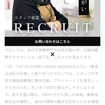
美容室求人選びがプライベート充実を左右する理由
美容師としてプライベートを大切にしたいなら、求人選
びが決定的に重要です。なぜなら、求人によっては「集
客は個人の責任」「SNSで毎日発信しなければ指名が増
お問い合わせはこちら
えない」といった環境が今も多く存在します。こうした
サロンでは、休日や営業時間外も気が抜けず、心身の疲
お問い合わせはこちら
弊やモチベーション低下を招くリスクが高まります。
一方、THE SCISSORS HANDS NAGANOのように「集客
は会社の仕事」と割り切ったサロンでは、スタッフが本
来の美容師業務に集中可能。プライベートと仕事をしっ
かり分けられ、オンオフの切り替えがしやすくなりま
す。求人を選ぶ際は、SNSやモデル探しの有無、集客体
制を必ず確認し、自分の理想の働き方を叶えられる環境