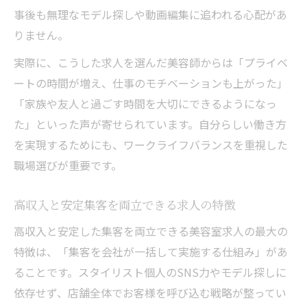
働き方
事後も無理なモデル探しや動画編集に追われる心配があ
高収入を実現する高単価美容室の求人とは
りません。
ワークライフバランスを守る高収入求人の
実際に、こうした求人を選んだ美容師からは「プライベ
仕組み
ートの時間が増え、仕事のモチベーションも上がった」
美容室求人でSNSに依存しない収入アップ
「家族や友人と過ごす時間を大切にできるようになっ
法
た」といった声が寄せられています。自分らしい働き方
を実現するためにも、ワークライフバランスを重視した
本業に集中できる高単価美容室求人のメリ
職場選びが重要です。
ット
あなたは「アイドル」にならなくていい。人と
高収入と安定集客を両立できる求人の特徴
して生きたい美容師のための、最後の駆け込み
寺
高収入と安定した集客を両立できる美容室求人の最大の
特徴は、「集客を会社が一括して実施する仕組み」があ
美容室求人で職人志向の高収入ワークを実
ることです。スタイリスト個人のSNS力やモデル探しに
現
依存せず、店舗全体でお客様を呼び込む戦略が整ってい
ワークライフバランス重視派に最適な求人