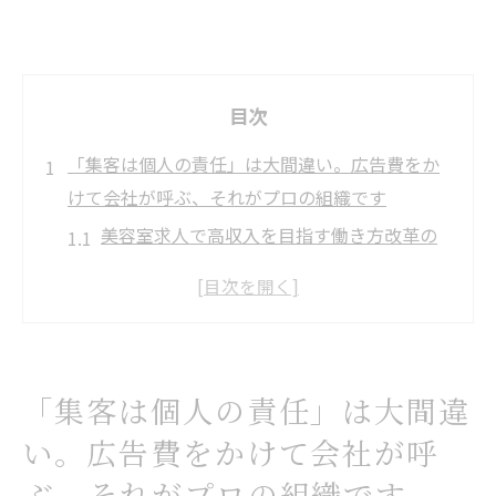
目次
「集客は個人の責任」は大間違い。広告費をか
けて会社が呼ぶ、それがプロの組織です
美容室求人で高収入を目指す働き方改革の
コツ
ワークライフバランス重視の美容室求人選
びとは
高収入と安定集客を両立できる求人の特徴
「集客は個人の責任」は大間違
美容室で高収入を叶える会社主導の集客戦
い。広告費をかけて会社が呼
略
求人選びで失敗しないワークライフバラン
ぶ、それがプロの組織です