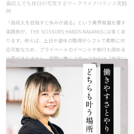
高収入でも休日が充実するワークライフバランス実践
例
「高収入を目指すと休みが減る」という業界常識を覆す
実践例が、THE SCISSORS HANDS NAGANOには多くあ
ります。例えば、土日や連休の取得がシフトで柔軟に対
応可能なため、プライベートのイベントや旅行も諦める
必要がありません。実際に働くスタッフからは「休日に
しっかり遊べるから、平日の仕事にも集中力が増した」
といった声が寄せられています。
また、SNSやモデル撮影などの業務外活動がなくなった
ことで、業務時間内に全力投球できる環境が整っていま
す。その結果、効率よく成果を出すことで高収入を実現
しつつ、心身の健康や人間関係も充実。ワークライフバ
ランスを保つためには、会社が集客や広報を一手に担う
仕組みが不可欠であるといえるでしょう。