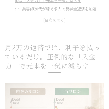
的な「入金力」で元本を一気に減らす
美容師20代が稼ぐ求人で奨学金返済を加速
歩合制求人で美容師収入アップを狙う方法
長野市美容室求人で稼げる環境を選ぶコツ
奨学金返済に強い美容師求人の見極め方
美容師20代が借金生活を抜け出す転職戦略
月2万の返済では、利子を払っ
生活レベルは上げるな。増えた収入30万をすべ
ているだけ。圧倒的な「入金
て「繰り上げ返済」に突っ込む戦略
力」で元本を一気に減らす
美容師20代が給料全額を奨学金返済に活用
稼ぐ求人選びで借金完済を目指す生活設計
歩合制美容室で収入増と繰り上げ返済を両
立
生活費を抑えて美容師求人で返済に集中す
る