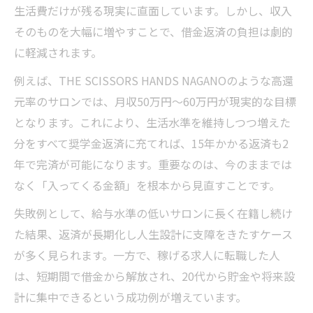
生活費だけが残る現実に直面しています。しかし、収入
ト
そのものを大幅に増やすことで、借金返済の負担は劇的
美容師求人選択が人生の自由につながる理
に軽減されます。
由
例えば、THE SCISSORS HANDS NAGANOのような高還
歩合制美容室で短期決戦の収入を得る戦略
元率のサロンでは、月収50万円〜60万円が現実的な目標
長野市美容室求人で早期完済を目指す秘訣
となります。これにより、生活水準を維持しつつ増えた
完済通知を受け取った日、あなたは何をします
分をすべて奨学金返済に充てれば、15年かかる返済も2
か？結婚、新車、それとも投資？
年で完済が可能になります。重要なのは、今のままでは
美容師20代が完済後に叶えたい未来像
なく「入ってくる金額」を根本から見直すことです。
稼げる求人で借金ゼロ後の自由な選択肢
失敗例として、給与水準の低いサロンに長く在籍し続け
奨学金返済後に広がる美容師の人生設計
た結果、返済が長期化し人生設計に支障をきたすケース
歩合制求人で実現する20代の夢と投資計画
が多く見られます。一方で、稼げる求人に転職した人
長野市美容室求人で新しい一歩を踏み出す
は、短期間で借金から解放され、20代から貯金や将来設
計に集中できるという成功例が増えています。
奨学金は「自己投資」だったと胸を張れるよう