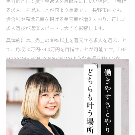
美容師として奨学金返済を最優先にしたい場合、「稼げ
る求人」を選ぶことが何より重要です。長野市内でも、
歩合制や高還元率を掲げる美容室が増えており、正しい
求人選びが返済スピードに大きく影響します。
具体的には、売上の40%以上を還元する求人を選ぶこと
で、月収50万円〜60万円を目指すことが可能です。THE
SCISSORS HANDS NAGANOのような高還元サロンな
ら、がんばった分だけ収入に直結し、奨学金の早期完済
が現実となります。求人選びでは「歩合率」「集客力」
「労働環境」など、長期的な視点で複数の条件を比較し
ましょう。
生活設計のポイントは、増えた収入を無駄遣いせず返済
に集中させること。また、求人情報をしっかり調べ、面
接で具体的な給与シミュレーションを確認しましょう。
失敗例としては「条件だけ見て転職し、思ったほど稼げ