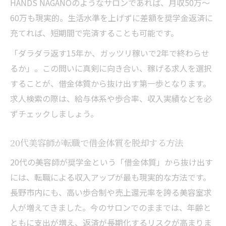
HANDS NAGANOのようなサロンであれば、月収50万〜
60万も現実的。生活水準を上げずに差額を奨学金返済に
充てれば、短期間で完済することも可能です。
「ダラダラ返す15年か、ガッツリ稼いで2年で終わらせ
るか」。この問いに真剣に向き合い、稼げる求人を選択
することが、借金体質から抜け出す第一歩となります。
求人検索の際は、給与体系や歩合率、収入実績などを必
ずチェックしましょう。
20代美容師が転職で借金体質を脱却する方法
20代の美容師が奨学金という「借金体質」から抜け出す
には、転職による収入アップが最も現実的な方法です。
長野市内にも、高い歩合制や売上還元率を誇る美容室求
人が増えてきました。今のサロンでのままでは、年齢と
ともに支出が増え、返済が長期化するリスクが高まりま