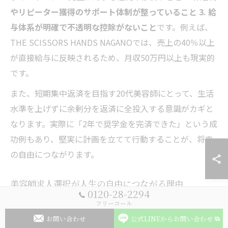
やリピーター獲得のサポート体制が整っていること 3. 給
与体系が明確で不透明な控除がないこと
です。例えば、
THE SCISSORS HANDS NAGANOでは、売上の40％以上
が直接給与に反映されるため、月収50万円以上も現実的
です。
また、短期集中返済を目指す20代美容師にとって、生活
水準を上げずに余剰分を返済に全投入する意識がカギと
なります。実際に「2年で奨学金を完済できた」という成
功例もあり、堅実に計画を立てて行動することが、将来
の自由につながります。
美容師求人選択が人生の自由につながる理由
0120-28-2294
美容師として求人を選ぶことは、単なる職場選びではな
フリーコール
く「人生のキャッシュフロー」を根本から変える決断で
お問い合わせ
公式LINEからお問い合わせ