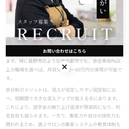
なかった」というケースもあるため、実績のある店舗や
口コミも参考にしましょう。
歩合制美容室で収入増と繰り上げ返済を両立
歩合制を採用している美容室は、頑張った分だけダイレ
お問い合わせはこちら
クトに給与へ反映されるため、20代でも高収入を目指せ
ます。特に長野市のような地方都市でも、歩合率40%以
お問い合わせはこちら
上の職場を選べば、月収50万円〜60万円の実現が可能で
す。
歩合制のメリットは、収入が安定しやすい固定給に比
べ、短期間で大きな収入アップが狙える点にあります。
これにより、奨学金の繰り上げ返済が現実的になり、利
息負担も減らせます。一方で、集客力や自分の技術力も
問われるため、選ぶサロンの集客システムや教育体制も