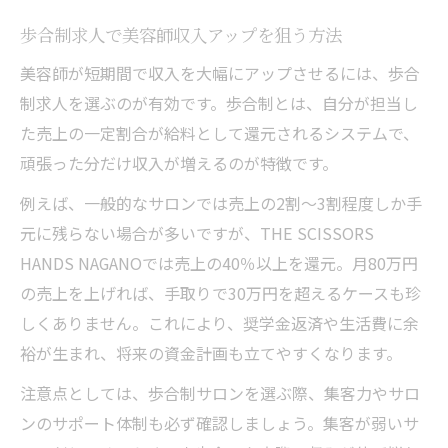
に。美容師として成功して、過去を肯定しよう
歩合制求人で美容師収入アップを狙う方法
美容師20代が稼ぐ求人で夢を実現する理由
美容師が短期間で収入を大幅にアップさせるには、歩合
奨学金返済を経て美容師として成長する道
制求人を選ぶのが有効です。歩合制とは、自分が担当し
歩合制美容室で成功体験を積む転職術
た売上の一定割合が給料として還元されるシステムで、
長野市美容室求人で自己投資を回収しよう
頑張った分だけ収入が増えるのが特徴です。
稼げる美容師求人で過去の苦労を誇りに変
例えば、一般的なサロンでは売上の2割〜3割程度しか手
える
元に残らない場合が多いですが、THE SCISSORS
HANDS NAGANOでは売上の40％以上を還元。月80万円
の売上を上げれば、手取りで30万円を超えるケースも珍
しくありません。これにより、奨学金返済や生活費に余
裕が生まれ、将来の資金計画も立てやすくなります。
注意点としては、歩合制サロンを選ぶ際、集客力やサロ
ンのサポート体制も必ず確認しましょう。集客が弱いサ