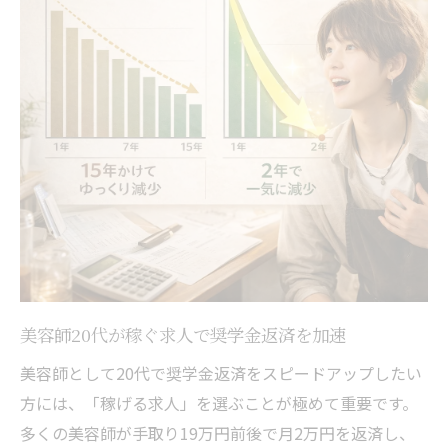
長野市美容室求人で返済優先の働き方とは
店長も借金持ち？そんな「負の連鎖」からは今
すぐ逃げろ。稼いでいる先輩がいる場所へ
稼げる美容師求人で負の連鎖を断ち切ろう
20代美容師が転職で借金体質を脱却する方
法
美容師求人選びで先輩を超える収入を実現
歩合制サロンで稼ぐ先輩美容師の成功事例
長野市美容室求人で周囲と差をつける転職
術
美容師20代が稼ぐ求人で奨学金返済を加速
2年我慢すれば、残りの人生はずっと自由。「マ
美容師として20代で奨学金返済をスピードアップしたい
イナス」を「ゼロ」にするための短期決戦
方には、「稼げる求人」を選ぶことが極めて重要です。
美容師20代が2年で奨学金完済を狙う働き方
多くの美容師が手取り19万円前後で月2万円を返済し、
稼ぐ求人で短期集中返済を実現するポイン