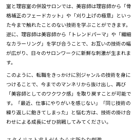
スタイリスト募集でパーマの幅を広げる
室と理容室の併設サロンでは、美容師は理容師から「骨
転職で体感するスキルアップの喜び
格補正のフェードカット」や「刈り上げの極意」といっ
経験を活かし新技術を学べる募集ポイント
た今まで触れたことのない技術を学ぶことができます。
美容師求人で実感する成長とやりがい
逆に、理容師は美容師から「トレンドパーマ」や「繊細
スタイリスト転職が叶える技術の掛け合わ
なカラーリング」を学び合うことで、お互いの技術の幅
せ
が広がり、日々のサロンワークに新鮮な刺激が生まれま
す。
理容師技術を学び直したい方必見の求人
スキルアップ志向に応える職場環境とは
このように、転職をきっかけに別ジャンルの技術を身に
転職で経験を活かすキャリアアップ戦略
つけることで、今までのマンネリから抜け出し、再び
「美容師としてのワクワク感」を取り戻すことが可能で
す。「最近、仕事にやりがいを感じない」「同じ技術の
繰り返しに飽きてしまった」と悩む方は、技術の掛け合
わせによる成長にぜひ挑戦してみてください。
スタイリスト求人がもたらす新たな刺激