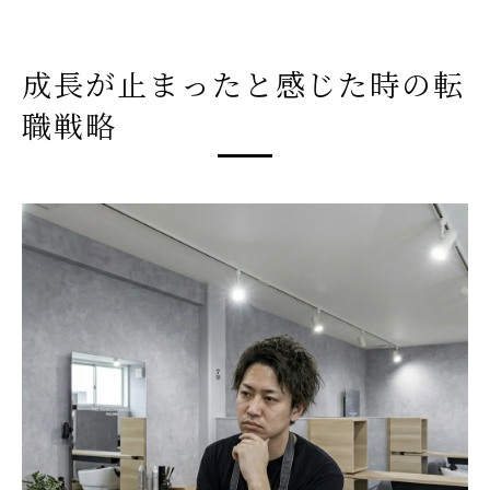
ツ
美容師からステップアップする転職の考え
成長が止まったと感じた時の転
方
職戦略
技術を広げる長野市の美容師求人とは
美容師求人で理容師技術が学べる魅力
スタイリスト募集で注目される教育環境
転職で得る長野市ならではの技術交流
求人情報で見極めるスキルアップ職場
理容師と美容師の技術融合が進む理由
男性スタイルを極めたい方に最適な職場環境
美容師求人で叶うメンズカット技術習得
理容師から学ぶフェードの極意とは
転職先で磨けるメンズスタイルの幅広さ