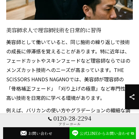
美容師求人で理容師技術を日常的に習得
美容師として働いていると、同じ施術の繰り返しで技術
の成長に停滞感を覚えることがあります。特に近年は、
フェードカットやスキンフェードなど理容師ならではの
メンズカット技術へのニーズが高まっています。THE
SCISSORS HANDS NAGANOでは、美容師が理容師の
「骨格補正フェード」「刈り上げの極意」など専門性の
高い技術を日常的に学べる環境があります。
例えば、バリカンの使い方やグラデーションの繊細な調
0120-28-2294
整など、現場で即実践できるテクニックを理容師から直
フリーコール
接吸収できます。これは、ただ技術を真似るのではな
お問い合わせ
公式LINEからお問い合わせ
く、疑問点やコツをその場で質問できるため、自己流で