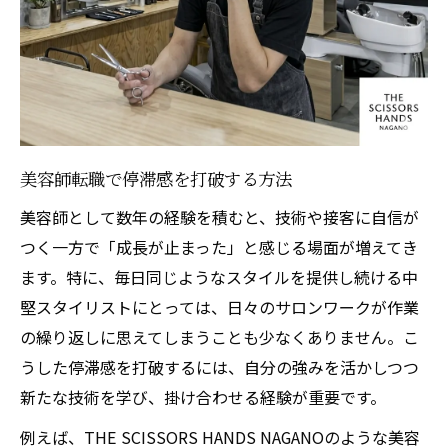
スタイリスト募集が示す環境の重要性
男性客に強い美容師を目指すための職場
理容師と美容師の強みを同時に伸ばす転職先
美容師求人で理容師技術を日常的に習得
スタイリスト転職が叶えるハイブリッド成
長
美容師転職で停滞感を打破する方法
理容師と美容師の掛け合わせで武器を倍増
美容師として数年の経験を積むと、技術や接客に自信が
スキルアップ意識が高まる職場の特徴
つく一方で「成長が止まった」と感じる場面が増えてき
ます。特に、毎日同じようなスタイルを提供し続ける中
転職で実現する新しい技術習得の喜び
堅スタイリストにとっては、日々のサロンワークが作業
スキルに幅を持たせるメンズパーマ習得の道
の繰り返しに思えてしまうことも少なくありません。こ
美容師転職でトレンドパーマ技術を磨く
うした停滞感を打破するには、自分の強みを活かしつつ
理容師との交流で学ぶ最新メンズパーマ
新たな技術を学び、掛け合わせる経験が重要です。
求人選びで差がつくパーマ技術向上法
例えば、THE SCISSORS HANDS NAGANOのような美容