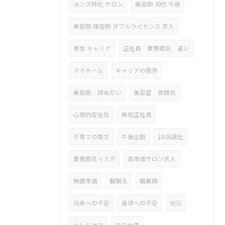
メンズ特化 サロン
美容師 30代 今後
美容師 理容師 ダブルライセンス 求人
男性 キャリア
正社員 業務委託 違い
マイホーム
キャリアの限界
美容師 辞めたい
美容室 雰囲気
心理的安全性
時短正社員
子育ての両立
午後出勤
18:00退社
業務委託リスク
高単価サロン求人
時間単価
腱鞘炎
職業病
将来への不安
身体への不安
労災