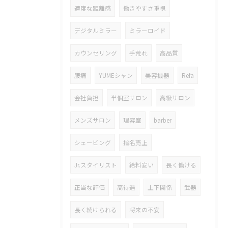
適度な距離感
働きやすさ重視
デジタルミラー
ミラーロイド
カウンセリング
手荒れ
高品質
腰痛
YUMEシャン
美容機器
Refa
会社負担
半個室サロン
高級サロン
メンズサロン
理容室
barber
シェービング
指名売上
Jr.スタイリスト
給料安い
長く働ける
正当な評価
高待遇
上下関係
武器
長く続けられる
将来の不安