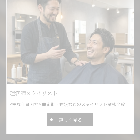
理容師スタイリスト
<主な仕事内容> ●施術・物販などのスタイリスト業務全般 ●予約管理・電話応対などのお客様対応 ●待ち時間のあるお客様へのドリンク提供 <お客様がいない時間帯は…> ●サロン内の清掃・営業準備 ●材料・商品の発注と在庫管理 ●SNS更新や電子カルテの記入 など
詳しく見る