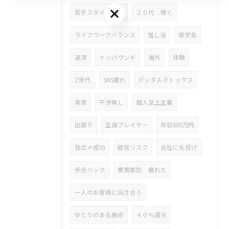
お問い合わせはこちら
若手スタイリスト
２０代 稼ぐ
ライフワークバランス
推し活
奨学金
返済
インバウンド
海外
体験
Z世代
SNS疲れ
デジタルデトックス
実家
干渉無し
個人至上主義
出戻り
生涯プレイヤー
年収600万円
独立≠成功
経営リスク
会社に丸投げ
歩合バック
業務委託 疲れた
一人のお客様に向き合う
ゆとりのある施術
４０％還元