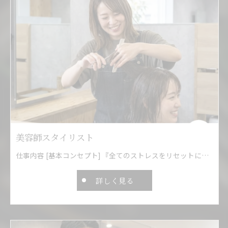
美容師スタイリスト
仕事内容 [基本コンセプト] 『全てのストレスをリセットにする体験（場所）を提供する』 ◎完全マンツーマンで一人一人を丁寧に施術 ◎オーガニックケアで、髪・頭皮への影響を限りなくゼロにする ◎髪ー、頭皮ー、心ー、感覚ー、全てをフラット／ニュートラルにリセット ◎落ち着いてくつろげるプライベート空間造り＆おもてなし ◎カウンセリングの徹底、正しいヘアケアを伝え、実践して体験してもらう [サロンについて] 一人一人のお客様を大切にしない現在の業界のスタンスに疑問を感じ、『髪、ココロー全てに響くサロン』を目指しリニューアル。業界最高水準の高待遇・安心の社会保険完備。今までのブラックな業界から脱却し、これからの美容師の人生を変えて、関わる全ての人の夢や希望を叶え、応援していける場所にしていきます。 ●社会保険完備●完全週休2日制（月8〜１０日）●有給(年10日)●福利厚生・労働時間など、男性も女性も１番安心して永く働ける環境を提供。 ★全てスタイリストがゲスト1人1人に寄り添いマンツーマンで丁寧に施術 （掛持ち無し） ★男女共に高単価（女性12,000円、男性7,000円程度） 100％オーガニックケアやヘッドスパをメインに、髪を傷ませないケアを実施。サロンTRや店販の押売りをしません。新規のお客様リピーターも多く、現在顧客様が少ない方でもOKです。 [シザーハンズのこだわり、大切にしている事] シザーハンズが最も大切にしている事の一つに、『ゲストの事を１番に考える』というのがあります。サロンとしてそれは当然と思うかもしれませんが意外と出来ていないのが現実です。例えばケミカルトリートメントはダメージを誤魔化すのには長けていますが、裏を返せば問題を先延ばしにし、髪のコンディションを悪化させ扱いにくい髪にしてしまいます。スタッフが入れ替わり立ち替わりの数をこなす為の分業制はどうでしょうか。 本当にゲストの為になる事を１番に考えると答えは違ってきます。 1人のお客様を最高の状態にして対応する為にマンツーマン以外の方法はありません。 今のサロンでお客様と100%向き合えない事、トリートメントの無理なおすすめや商品のノルマなど本当にやりたくない事で憤りを感じている方。 自分自身の本当のパフォーマンスを発揮する為のお力になれればと思います。 一歩踏み出して新しい環境で挑戦していきましょう！
詳しく見る