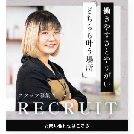
マンツーマン
地方サロン
生産性
個性
転職
男性
20代
フリーランス
デメリット
30代
社会保険完備
週休2日
業務委託
ライフスタイル
教育係
アシスタント指導
サービス残業
社会保険
ブランクOK
独立
地元
QOL
時短勤務
高還元
人間関係
職場
ブルーオーシャン
勝ち組
お問い合わせはこちら
雇われ店長
管理職 疲れた
疲弊