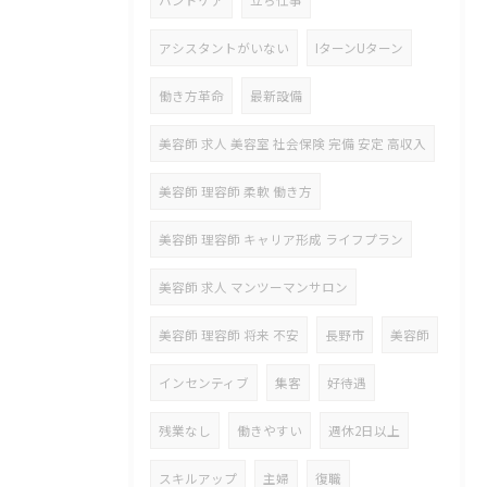
ハンドケア
立ち仕事
アシスタントがいない
IターンUターン
働き方革命
最新設備
美容師 求人 美容室 社会保険 完備 安定 高収入
美容師 理容師 柔軟 働き方
美容師 理容師 キャリア形成 ライフプラン
美容師 求人 マンツーマンサロン
美容師 理容師 将来 不安
長野市
美容師
インセンティブ
集客
好待遇
残業なし
働きやすい
週休2日以上
スキルアップ
主婦
復職