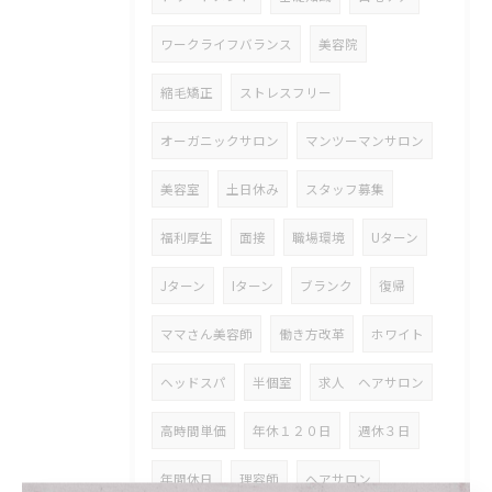
ワークライフバランス
美容院
縮毛矯正
ストレスフリー
オーガニックサロン
マンツーマンサロン
美容室
土日休み
スタッフ募集
福利厚生
面接
職場環境
Uターン
Jターン
Iターン
ブランク
復帰
ママさん美容師
働き方改革
ホワイト
ヘッドスパ
半個室
求人 ヘアサロン
高時間単価
年休１２０日
週休３日
年間休日
理容師
ヘアサロン