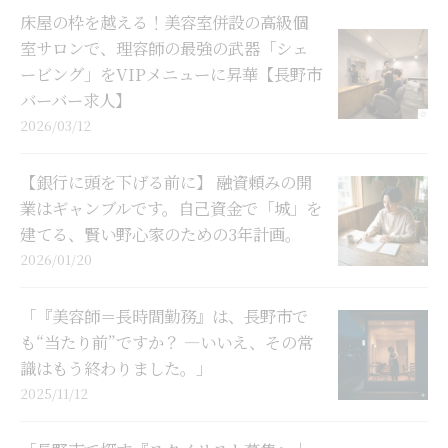
床屋の枠を越える！美容室併設の高級個
室サロンで、理容師の最強の武器「シェ
ービング」をVIPメニューに昇華【長野市
バーバー求人】
2026/03/12
【銀行に頭を下げる前に】 融資頼みの開
業はギャンブルです。自己資金で「城」を
建てる、賢い野心家のための3年計画。
2026/01/20
「『美容師＝長時間勤務』は、長野市で
も“当たり前”ですか？ ―いいえ、その常
識はもう終わりました。」
2025/11/12